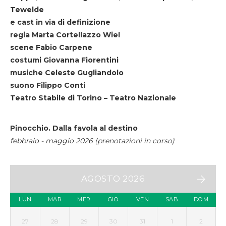
Tewelde
e cast in via di definizione
regia Marta Cortellazzo Wiel
scene Fabio Carpene
costumi Giovanna Fiorentini
musiche Celeste Gugliandolo
suono Filippo Conti
Teatro Stabile di Torino – Teatro Nazionale
Pinocchio. Dalla favola al destino
febbraio - maggio 2026 (prenotazioni in corso)
AGOSTO 2026
LUN
MAR
MER
GIO
VEN
SAB
DOM
27
28
29
30
31
1
2