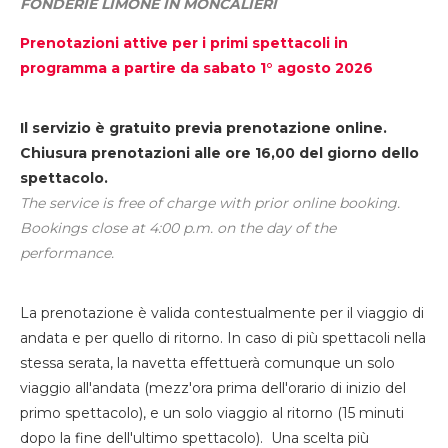
FONDERIE LIMONE IN MONCALIERI
Prenotazioni attive per i primi spettacoli in
programma a partire da sabato 1° agosto 2026
Il servizio è gratuito previa prenotazione online.
Chiusura prenotazioni alle ore 16,00 del giorno dello
spettacolo.
The service is free of charge with prior online booking.
Bookings close at 4:00 p.m. on the day of the
performance.
La prenotazione è valida contestualmente per il viaggio di
andata e per quello di ritorno. In caso di più spettacoli nella
stessa serata, la navetta effettuerà comunque un solo
viaggio all'andata (mezz'ora prima dell'orario di inizio del
primo spettacolo), e un solo viaggio al ritorno (15 minuti
dopo la fine dell'ultimo spettacolo). Una scelta più