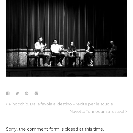
Pinocchio. Dalla favola al destino – recite per le scuole
Navetta Torinodanza festival
Sorry, the comment form is closed at this time.