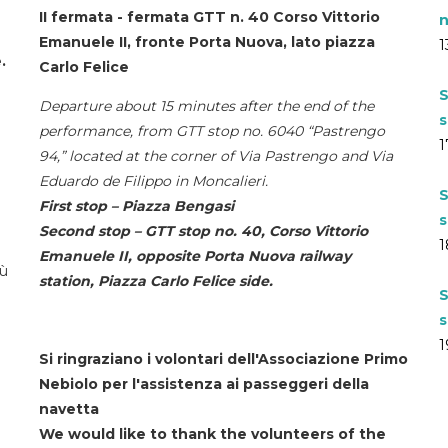
II fermata - fermata GTT n. 40 Corso Vittorio
n
Emanuele II, fronte Porta Nuova, lato piazza
1
.
Carlo Felice
S
Departure about 15 minutes after the end of the
s
performance, from GTT stop no. 6040 “Pastrengo
1
94,” located at the corner of Via Pastrengo and Via
Eduardo de Filippo in Moncalieri.
S
First stop – Piazza Bengasi
s
Second stop – GTT stop no. 40, Corso Vittorio
1
Emanuele II, opposite Porta Nuova railway
iù
station, Piazza Carlo Felice side.
S
s
1
Si ringraziano i volontari dell'Associazione Primo
Nebiolo per l'assistenza ai passeggeri della
navetta
We would like to thank the volunteers of the