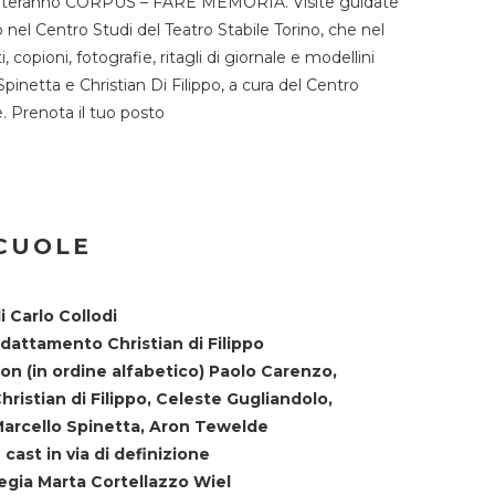
TST ospiteranno CORPUS – FARE MEMORIA. Visite guidate
o nel Centro Studi del Teatro Stabile Torino, che nel
copioni, fotografie, ritagli di giornale e modellini
Spinetta e Christian Di Filippo, a cura del Centro
ne. Prenota il tuo posto
SCUOLE
i Carlo Collodi
dattamento Christian di Filippo
on (in ordine alfabetico) Paolo Carenzo,
hristian di Filippo, Celeste Gugliandolo,
arcello Spinetta, Aron Tewelde
 cast in via di definizione
egia Marta Cortellazzo Wiel