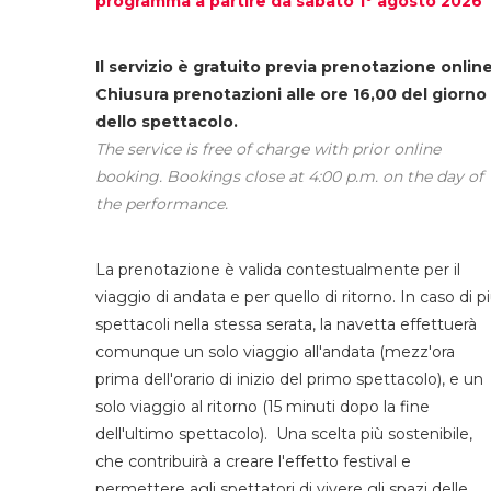
programma a partire da sabato 1° agosto 2026
Il servizio è gratuito previa prenotazione online
Chiusura prenotazioni alle ore 16,00 del giorno
dello spettacolo.
The service is free of charge with prior online
booking. Bookings close at 4:00 p.m. on the day of
the performance.
La prenotazione è valida contestualmente per il
viaggio di andata e per quello di ritorno. In caso di p
spettacoli nella stessa serata, la navetta effettuerà
comunque un solo viaggio all'andata (mezz'ora
prima dell'orario di inizio del primo spettacolo), e un
solo viaggio al ritorno (15 minuti dopo la fine
dell'ultimo spettacolo). Una scelta più sostenibile,
che contribuirà a creare l'effetto festival e
permettere agli spettatori di vivere gli spazi delle