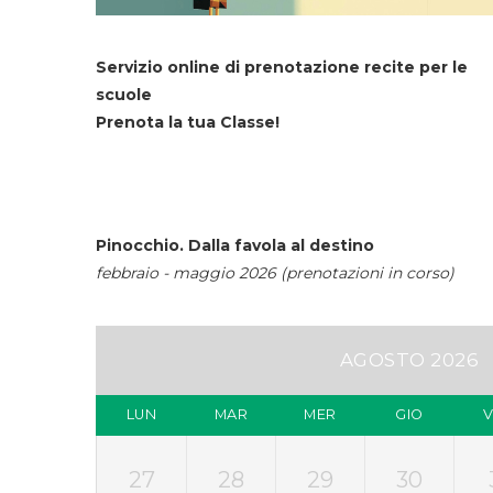
Servizio online di prenotazione recite per le
scuole
Prenota la tua Classe!
Pinocchio. Dalla favola al destino
febbraio - maggio 2026 (prenotazioni in corso)
AGOSTO 2026
LUN
MAR
MER
GIO
27
28
29
30