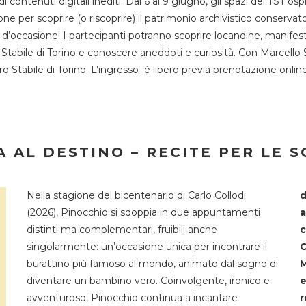
 di contenuti digitali inediti. Dal 6 al 9 giugno, gli spazi del 
one per scoprire (o riscoprire) il patrimonio archivistico conservat
d’occasione! I partecipanti potranno scoprire locandine, manifesti, 
o Stabile di Torino e conoscere aneddoti e curiosità. Con Marcello 
tro Stabile di Torino. L’ingresso è libero previa prenotazione onli
 AL DESTINO – RECITE PER LE 
Nella stagione del bicentenario di Carlo Collodi
d
(2026), Pinocchio si sdoppia in due appuntamenti
a
distinti ma complementari, fruibili anche
c
singolarmente: un’occasione unica per incontrare il
C
burattino più famoso al mondo, animato dal sogno di
M
diventare un bambino vero. Coinvolgente, ironico e
e
avventuroso, Pinocchio continua a incantare
r