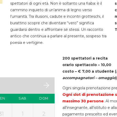
spettatori di ogni età. Non è soltanto una fiaba: è il
s
cammino inquieto di un’anima di legno verso
c
l’umanità. Tra illusioni, cadute e incontri grotteschi, il
m
burattino scopre che diventare “vero” significa
s
guardarsi dentro e affrontare sé stessi. Un racconto
T
antico che continua a parlare al presente, sospeso tra
poesia e vertigine.
200 spettatori a recita
orario spettacolo – 10,00
costo – € 7,00 a studente
(
accompagnatori – omaggio
)
Ogni singola prenotazione pre
Ogni slot di prenotazione s
VEN
SAB
DOM
massimo 30
persone
. Al mo
all'insegnante, all'istituto e a
31
1
2
pagamento prescelto ed eventua