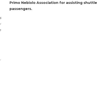
Primo Nebiolo Association for assisting shuttle
passengers.
s
y
e
r