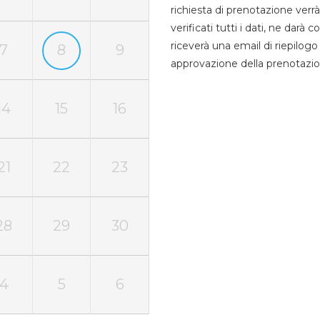
richiesta di prenotazione verrà
verificati tutti i dati, ne darà
riceverà una email di riepilo
7
8
9
approvazione della prenotazio
14
15
16
21
22
23
28
29
30
4
5
6