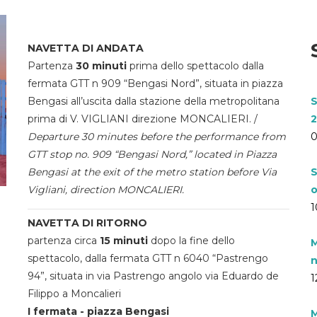
NAVETTA DI ANDATA
Partenza
30 minuti
prima dello spettacolo dalla
fermata GTT n 909 “Bengasi Nord”, situata in piazza
Bengasi all’uscita dalla stazione della metropolitana
S
prima di V. VIGLIANI direzione MONCALIERI. /
2
Departure 30 minutes before the performance from
0
GTT stop no. 909 “Bengasi Nord,” located in Piazza
Bengasi at the exit of the metro station before Via
S
Vigliani, direction MONCALIERI.
o
1
NAVETTA DI RITORNO
partenza circa
15 minuti
dopo la fine dello
M
spettacolo, dalla fermata GTT n 6040 “Pastrengo
n
94”, situata in via Pastrengo angolo via Eduardo de
1
Filippo a Moncalieri
I fermata - piazza Bengasi
M