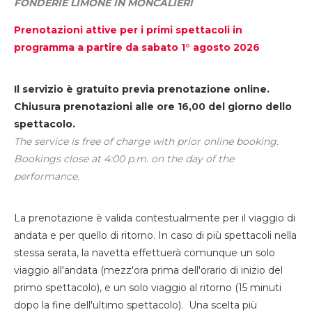
FONDERIE LIMONE IN MONCALIERI
Prenotazioni attive per i primi spettacoli in
programma a partire da sabato 1° agosto 2026
Il servizio è gratuito previa prenotazione online.
Chiusura prenotazioni alle ore 16,00 del giorno dello
spettacolo.
The service is free of charge with prior online booking.
Bookings close at 4:00 p.m. on the day of the
performance.
La prenotazione è valida contestualmente per il viaggio di
andata e per quello di ritorno. In caso di più spettacoli nella
stessa serata, la navetta effettuerà comunque un solo
viaggio all'andata (mezz'ora prima dell'orario di inizio del
primo spettacolo), e un solo viaggio al ritorno (15 minuti
dopo la fine dell'ultimo spettacolo). Una scelta più