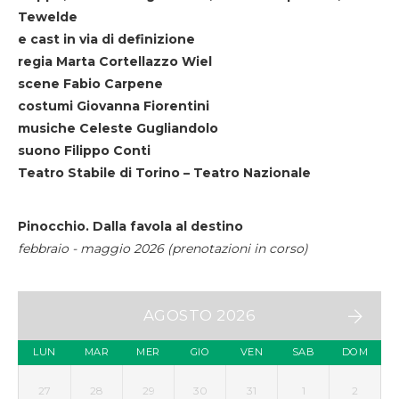
Tewelde
e cast in via di definizione
regia Marta Cortellazzo Wiel
scene Fabio Carpene
costumi Giovanna Fiorentini
musiche Celeste Gugliandolo
suono Filippo Conti
Teatro Stabile di Torino – Teatro Nazionale
Pinocchio. Dalla favola al destino
febbraio - maggio 2026 (prenotazioni in corso)
AGOSTO 2026
LUN
MAR
MER
GIO
VEN
SAB
DOM
27
28
29
30
31
1
2