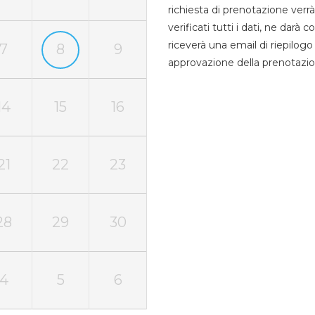
richiesta di prenotazione verrà
verificati tutti i dati, ne darà
riceverà una email di riepilo
7
8
9
approvazione della prenotazio
14
15
16
21
22
23
28
29
30
4
5
6