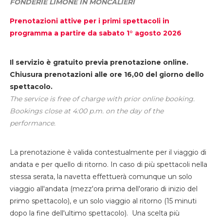
FONDERIE LIMONE IN MONCALIERI
Prenotazioni attive per i primi spettacoli in
programma a partire da sabato 1° agosto 2026
Il servizio è gratuito previa prenotazione online.
Chiusura prenotazioni alle ore 16,00 del giorno dello
spettacolo.
The service is free of charge with prior online booking.
Bookings close at 4:00 p.m. on the day of the
performance.
La prenotazione è valida contestualmente per il viaggio di
andata e per quello di ritorno. In caso di più spettacoli nella
stessa serata, la navetta effettuerà comunque un solo
viaggio all'andata (mezz'ora prima dell'orario di inizio del
primo spettacolo), e un solo viaggio al ritorno (15 minuti
dopo la fine dell'ultimo spettacolo). Una scelta più