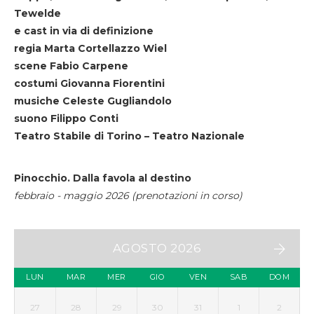
Tewelde
e cast in via di definizione
regia Marta Cortellazzo Wiel
scene Fabio Carpene
costumi Giovanna Fiorentini
musiche Celeste Gugliandolo
suono Filippo Conti
Teatro Stabile di Torino – Teatro Nazionale
Pinocchio. Dalla favola al destino
febbraio - maggio 2026 (prenotazioni in corso)
AGOSTO 2026
LUN
MAR
MER
GIO
VEN
SAB
DOM
27
28
29
30
31
1
2