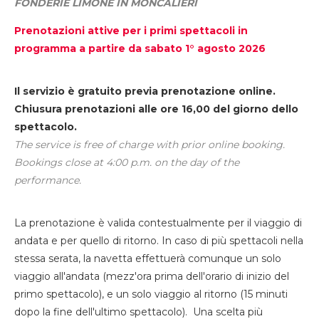
FONDERIE LIMONE IN MONCALIERI
Prenotazioni attive per i primi spettacoli in
programma a partire da sabato 1° agosto 2026
Il servizio è gratuito previa prenotazione online.
Chiusura prenotazioni alle ore 16,00 del giorno dello
spettacolo.
The service is free of charge with prior online booking.
Bookings close at 4:00 p.m. on the day of the
performance.
La prenotazione è valida contestualmente per il viaggio di
andata e per quello di ritorno. In caso di più spettacoli nella
stessa serata, la navetta effettuerà comunque un solo
viaggio all'andata (mezz'ora prima dell'orario di inizio del
primo spettacolo), e un solo viaggio al ritorno (15 minuti
dopo la fine dell'ultimo spettacolo). Una scelta più