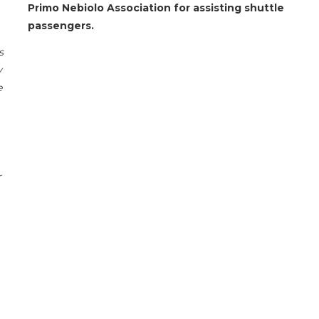
Primo Nebiolo Association for assisting shuttle
passengers.
s
y
e
r