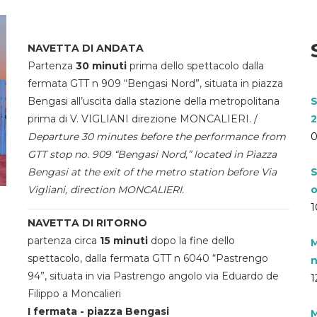
NAVETTA DI ANDATA
Partenza
30 minuti
prima dello spettacolo dalla
fermata GTT n 909 “Bengasi Nord”, situata in piazza
Bengasi all’uscita dalla stazione della metropolitana
S
prima di V. VIGLIANI direzione MONCALIERI. /
2
Departure 30 minutes before the performance from
0
GTT stop no. 909 “Bengasi Nord,” located in Piazza
Bengasi at the exit of the metro station before Via
S
Vigliani, direction MONCALIERI.
o
1
NAVETTA DI RITORNO
partenza circa
15 minuti
dopo la fine dello
M
spettacolo, dalla fermata GTT n 6040 “Pastrengo
n
94”, situata in via Pastrengo angolo via Eduardo de
1
Filippo a Moncalieri
I fermata - piazza Bengasi
M