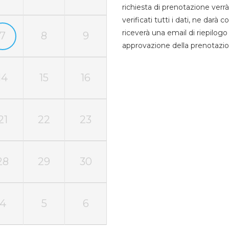
richiesta di prenotazione verrà
verificati tutti i dati, ne darà
riceverà una email di riepilo
7
8
9
approvazione della prenotazio
14
15
16
21
22
23
28
29
30
4
5
6