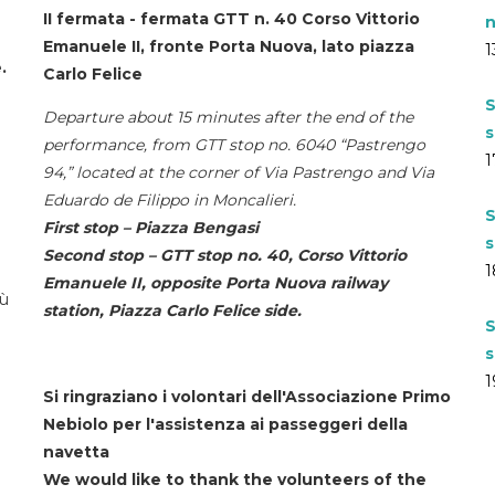
II fermata - fermata GTT n. 40 Corso Vittorio
n
Emanuele II, fronte Porta Nuova, lato piazza
1
.
Carlo Felice
S
Departure about 15 minutes after the end of the
s
performance, from GTT stop no. 6040 “Pastrengo
1
94,” located at the corner of Via Pastrengo and Via
Eduardo de Filippo in Moncalieri.
S
First stop – Piazza Bengasi
s
Second stop – GTT stop no. 40, Corso Vittorio
1
Emanuele II, opposite Porta Nuova railway
iù
station, Piazza Carlo Felice side.
S
s
1
Si ringraziano i volontari dell'Associazione Primo
Nebiolo per l'assistenza ai passeggeri della
navetta
We would like to thank the volunteers of the