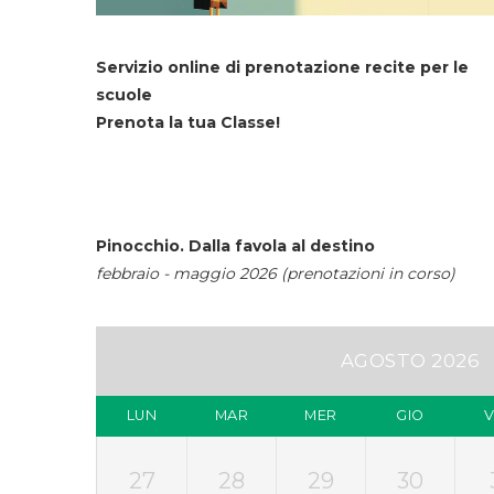
Servizio online di prenotazione recite per le
scuole
Prenota la tua Classe!
Pinocchio. Dalla favola al destino
febbraio - maggio 2026 (prenotazioni in corso)
AGOSTO 2026
LUN
MAR
MER
GIO
27
28
29
30