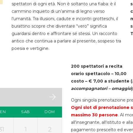
spettatori di ogni età. Non è soltanto una fiaba: è il
s
cammino inquieto di un’anima di legno verso
c
l’umanità. Tra illusioni, cadute e incontri grotteschi, il
m
burattino scopre che diventare “vero” significa
s
guardarsi dentro e affrontare sé stessi. Un racconto
T
antico che continua a parlare al presente, sospeso tra
poesia e vertigine.
200 spettatori a recita
orario spettacolo – 10,00
costo – € 7,00 a studente
(
accompagnatori – omaggio
)
Ogni singola prenotazione pre
Ogni slot di prenotazione s
VEN
SAB
DOM
massimo 30
persone
. Al mo
all'insegnante, all'istituto e a
31
1
2
pagamento prescelto ed eventua