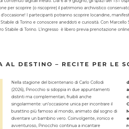
 di contenuti digitali inediti. Dal 6 al 9 giugno, gli spazi del 
one per scoprire (o riscoprire) il patrimonio archivistico conservat
d’occasione! I partecipanti potranno scoprire locandine, manifesti, 
o Stabile di Torino e conoscere aneddoti e curiosità. Con Marcello 
tro Stabile di Torino. L’ingresso è libero previa prenotazione onli
 AL DESTINO – RECITE PER LE 
Nella stagione del bicentenario di Carlo Collodi
d
(2026), Pinocchio si sdoppia in due appuntamenti
a
distinti ma complementari, fruibili anche
c
singolarmente: un’occasione unica per incontrare il
C
burattino più famoso al mondo, animato dal sogno di
M
diventare un bambino vero. Coinvolgente, ironico e
e
avventuroso, Pinocchio continua a incantare
r