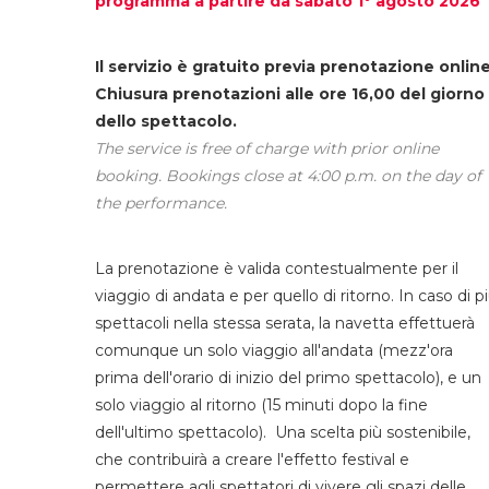
programma a partire da sabato 1° agosto 2026
Il servizio è gratuito previa prenotazione online
Chiusura prenotazioni alle ore 16,00 del giorno
dello spettacolo.
The service is free of charge with prior online
booking. Bookings close at 4:00 p.m. on the day of
the performance.
La prenotazione è valida contestualmente per il
viaggio di andata e per quello di ritorno. In caso di p
spettacoli nella stessa serata, la navetta effettuerà
comunque un solo viaggio all'andata (mezz'ora
prima dell'orario di inizio del primo spettacolo), e un
solo viaggio al ritorno (15 minuti dopo la fine
dell'ultimo spettacolo). Una scelta più sostenibile,
che contribuirà a creare l'effetto festival e
permettere agli spettatori di vivere gli spazi delle