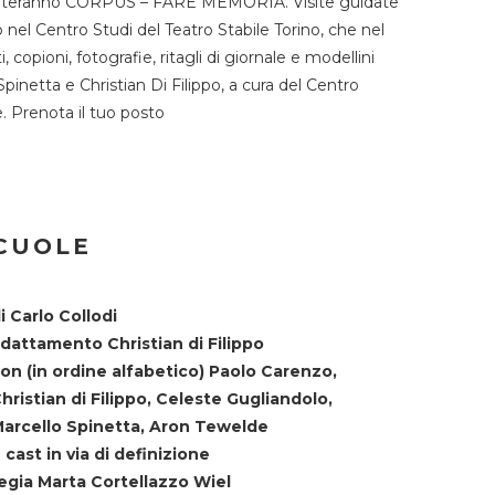
TST ospiteranno CORPUS – FARE MEMORIA. Visite guidate
o nel Centro Studi del Teatro Stabile Torino, che nel
copioni, fotografie, ritagli di giornale e modellini
Spinetta e Christian Di Filippo, a cura del Centro
ne. Prenota il tuo posto
SCUOLE
i Carlo Collodi
dattamento Christian di Filippo
on (in ordine alfabetico) Paolo Carenzo,
hristian di Filippo, Celeste Gugliandolo,
arcello Spinetta, Aron Tewelde
 cast in via di definizione
egia Marta Cortellazzo Wiel