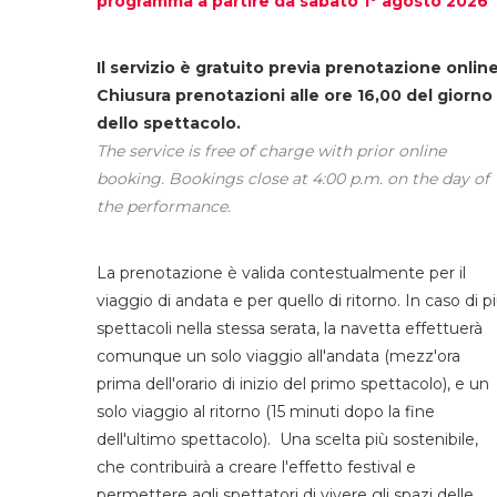
programma a partire da sabato 1° agosto 2026
Il servizio è gratuito previa prenotazione online
Chiusura prenotazioni alle ore 16,00 del giorno
dello spettacolo.
The service is free of charge with prior online
booking. Bookings close at 4:00 p.m. on the day of
the performance.
La prenotazione è valida contestualmente per il
viaggio di andata e per quello di ritorno. In caso di p
spettacoli nella stessa serata, la navetta effettuerà
comunque un solo viaggio all'andata (mezz'ora
prima dell'orario di inizio del primo spettacolo), e un
solo viaggio al ritorno (15 minuti dopo la fine
dell'ultimo spettacolo). Una scelta più sostenibile,
che contribuirà a creare l'effetto festival e
permettere agli spettatori di vivere gli spazi delle