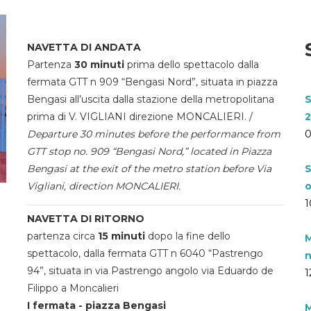
NAVETTA DI ANDATA
Partenza
30 minuti
prima dello spettacolo dalla
fermata GTT n 909 “Bengasi Nord”, situata in piazza
Bengasi all’uscita dalla stazione della metropolitana
S
prima di V. VIGLIANI direzione MONCALIERI. /
2
Departure 30 minutes before the performance from
0
GTT stop no. 909 “Bengasi Nord,” located in Piazza
Bengasi at the exit of the metro station before Via
S
Vigliani, direction MONCALIERI.
o
1
NAVETTA DI RITORNO
partenza circa
15 minuti
dopo la fine dello
M
spettacolo, dalla fermata GTT n 6040 “Pastrengo
n
94”, situata in via Pastrengo angolo via Eduardo de
1
Filippo a Moncalieri
I fermata - piazza Bengasi
M