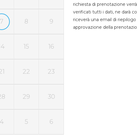
richiesta di prenotazione verrà
verificati tutti i dati, ne darà
riceverà una email di riepilo
7
8
9
approvazione della prenotazio
14
15
16
21
22
23
28
29
30
4
5
6