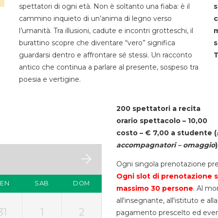
spettatori di ogni età. Non è soltanto una fiaba: è il
s
cammino inquieto di un’anima di legno verso
c
l’umanità. Tra illusioni, cadute e incontri grotteschi, il
m
burattino scopre che diventare “vero” significa
s
guardarsi dentro e affrontare sé stessi. Un racconto
T
antico che continua a parlare al presente, sospeso tra
poesia e vertigine.
200 spettatori a recita
orario spettacolo – 10,00
costo – € 7,00 a studente
(
accompagnatori – omaggio
)
Ogni singola prenotazione pre
Ogni slot di prenotazione s
VEN
SAB
DOM
massimo 30
persone
. Al mo
all'insegnante, all'istituto e a
31
1
2
pagamento prescelto ed eventua