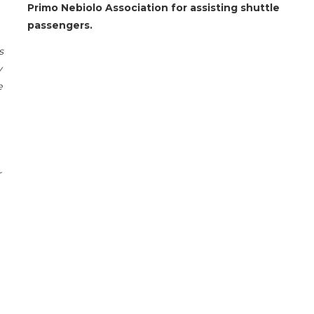
Primo Nebiolo Association for assisting shuttle
passengers.
s
y
e
r