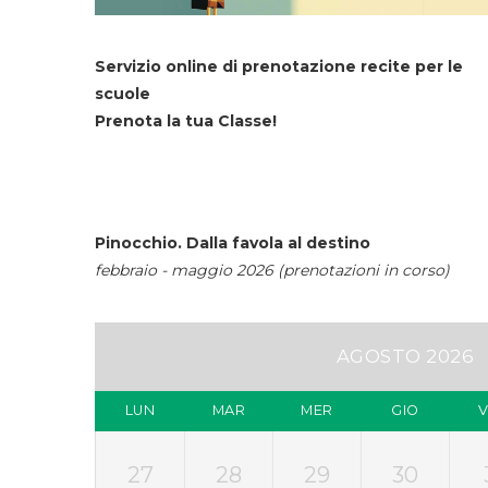
Servizio online di prenotazione recite per le
scuole
Prenota la tua Classe!
Pinocchio. Dalla favola al destino
febbraio - maggio 2026 (prenotazioni in corso)
AGOSTO 2026
LUN
MAR
MER
GIO
27
28
29
30