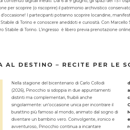
 di contenuti digitali inediti. Dal 6 al 9 giugno, gli spazi del 
one per scoprire (o riscoprire) il patrimonio archivistico conservat
d’occasione! I partecipanti potranno scoprire locandine, manifesti, 
o Stabile di Torino e conoscere aneddoti e curiosità. Con Marcello 
tro Stabile di Torino. L’ingresso è libero previa prenotazione onli
 AL DESTINO – RECITE PER LE 
Nella stagione del bicentenario di Carlo Collodi
d
(2026), Pinocchio si sdoppia in due appuntamenti
a
distinti ma complementari, fruibili anche
c
singolarmente: un’occasione unica per incontrare il
C
burattino più famoso al mondo, animato dal sogno di
M
diventare un bambino vero. Coinvolgente, ironico e
e
avventuroso, Pinocchio continua a incantare
r