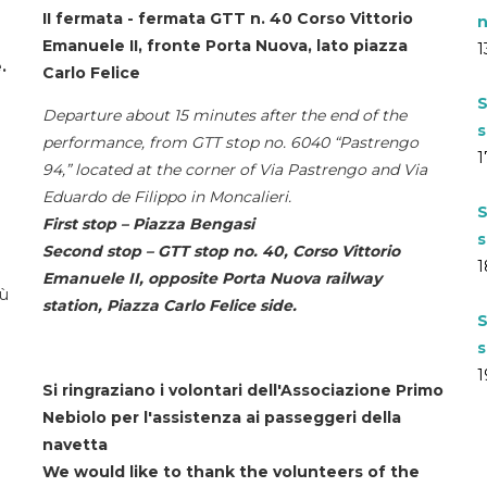
II fermata - fermata GTT n. 40 Corso Vittorio
n
Emanuele II, fronte Porta Nuova, lato piazza
1
.
Carlo Felice
S
Departure about 15 minutes after the end of the
s
performance, from GTT stop no. 6040 “Pastrengo
1
94,” located at the corner of Via Pastrengo and Via
Eduardo de Filippo in Moncalieri.
S
First stop – Piazza Bengasi
s
Second stop – GTT stop no. 40, Corso Vittorio
1
Emanuele II, opposite Porta Nuova railway
iù
station, Piazza Carlo Felice side.
S
s
1
Si ringraziano i volontari dell'Associazione Primo
Nebiolo per l'assistenza ai passeggeri della
navetta
We would like to thank the volunteers of the