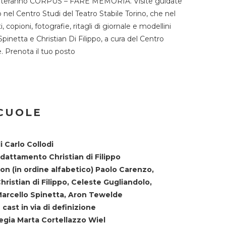
TST ospiteranno CORPUS – FARE MEMORIA. Visite guidate
o nel Centro Studi del Teatro Stabile Torino, che nel
copioni, fotografie, ritagli di giornale e modellini
Spinetta e Christian Di Filippo, a cura del Centro
ne. Prenota il tuo posto
SCUOLE
i Carlo Collodi
dattamento Christian di Filippo
on (in ordine alfabetico) Paolo Carenzo,
hristian di Filippo, Celeste Gugliandolo,
arcello Spinetta, Aron Tewelde
 cast in via di definizione
egia Marta Cortellazzo Wiel