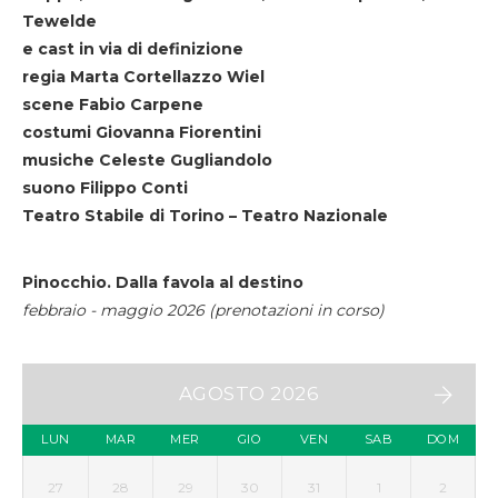
Tewelde
e cast in via di definizione
regia Marta Cortellazzo Wiel
scene Fabio Carpene
costumi Giovanna Fiorentini
musiche Celeste Gugliandolo
suono Filippo Conti
Teatro Stabile di Torino – Teatro Nazionale
Pinocchio. Dalla favola al destino
febbraio - maggio 2026 (prenotazioni in corso)
AGOSTO 2026
LUN
MAR
MER
GIO
VEN
SAB
DOM
27
28
29
30
31
1
2