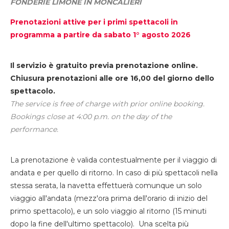
FONDERIE LIMONE IN MONCALIERI
Prenotazioni attive per i primi spettacoli in
programma a partire da sabato 1° agosto 2026
Il servizio è gratuito previa prenotazione online.
Chiusura prenotazioni alle ore 16,00 del giorno dello
spettacolo.
The service is free of charge with prior online booking.
Bookings close at 4:00 p.m. on the day of the
performance.
La prenotazione è valida contestualmente per il viaggio di
andata e per quello di ritorno. In caso di più spettacoli nella
stessa serata, la navetta effettuerà comunque un solo
viaggio all'andata (mezz'ora prima dell'orario di inizio del
primo spettacolo), e un solo viaggio al ritorno (15 minuti
dopo la fine dell'ultimo spettacolo). Una scelta più