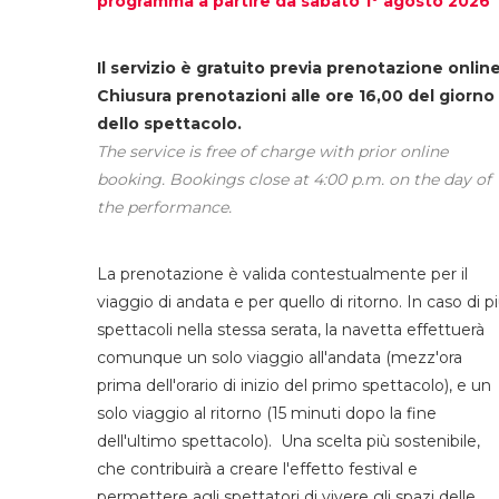
programma a partire da sabato 1° agosto 2026
Il servizio è gratuito previa prenotazione online
Chiusura prenotazioni alle ore 16,00 del giorno
dello spettacolo.
The service is free of charge with prior online
booking. Bookings close at 4:00 p.m. on the day of
the performance.
La prenotazione è valida contestualmente per il
viaggio di andata e per quello di ritorno. In caso di p
spettacoli nella stessa serata, la navetta effettuerà
comunque un solo viaggio all'andata (mezz'ora
prima dell'orario di inizio del primo spettacolo), e un
solo viaggio al ritorno (15 minuti dopo la fine
dell'ultimo spettacolo). Una scelta più sostenibile,
che contribuirà a creare l'effetto festival e
permettere agli spettatori di vivere gli spazi delle