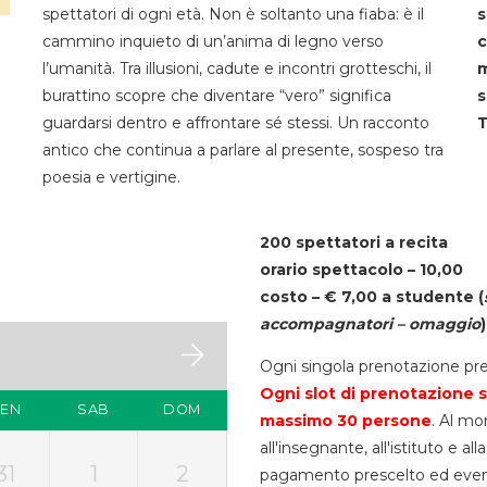
spettatori di ogni età. Non è soltanto una fiaba: è il
s
cammino inquieto di un’anima di legno verso
c
l’umanità. Tra illusioni, cadute e incontri grotteschi, il
m
burattino scopre che diventare “vero” significa
s
guardarsi dentro e affrontare sé stessi. Un racconto
T
antico che continua a parlare al presente, sospeso tra
poesia e vertigine.
200 spettatori a recita
orario spettacolo – 10,00
costo – € 7,00 a studente
(
accompagnatori – omaggio
)
Ogni singola prenotazione pre
Ogni slot di prenotazione s
VEN
SAB
DOM
massimo 30
persone
. Al mo
all'insegnante, all'istituto e a
31
1
2
pagamento prescelto ed eventua