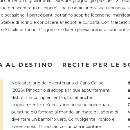
 di contenuti digitali inediti. Dal 6 al 9 giugno, gli spazi del 
one per scoprire (o riscoprire) il patrimonio archivistico conservat
d’occasione! I partecipanti potranno scoprire locandine, manifesti, 
o Stabile di Torino e conoscere aneddoti e curiosità. Con Marcello 
tro Stabile di Torino. L’ingresso è libero previa prenotazione onli
 AL DESTINO – RECITE PER LE 
Nella stagione del bicentenario di Carlo Collodi
d
(2026), Pinocchio si sdoppia in due appuntamenti
a
distinti ma complementari, fruibili anche
c
singolarmente: un’occasione unica per incontrare il
C
burattino più famoso al mondo, animato dal sogno di
M
diventare un bambino vero. Coinvolgente, ironico e
e
avventuroso, Pinocchio continua a incantare
r