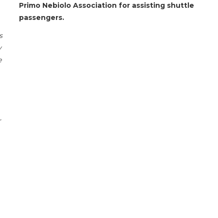
Primo Nebiolo Association for assisting shuttle
passengers.
s
y
e
r