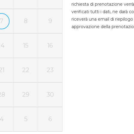
richiesta di prenotazione verrà
verificati tutti i dati, ne darà
riceverà una email di riepilo
7
8
9
approvazione della prenotazio
14
15
16
21
22
23
28
29
30
4
5
6