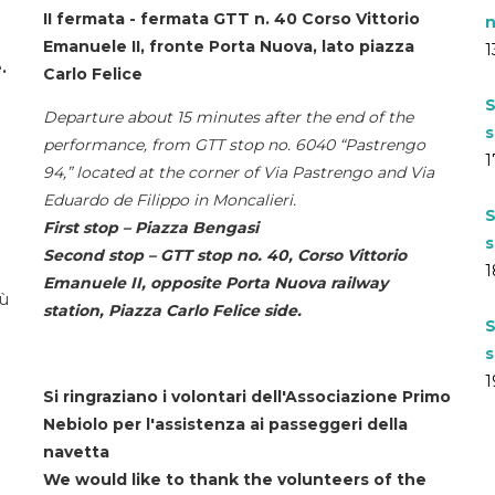
II fermata - fermata GTT n. 40 Corso Vittorio
n
Emanuele II, fronte Porta Nuova, lato piazza
1
.
Carlo Felice
S
Departure about 15 minutes after the end of the
s
performance, from GTT stop no. 6040 “Pastrengo
1
94,” located at the corner of Via Pastrengo and Via
Eduardo de Filippo in Moncalieri.
S
First stop – Piazza Bengasi
s
Second stop – GTT stop no. 40, Corso Vittorio
1
Emanuele II, opposite Porta Nuova railway
iù
station, Piazza Carlo Felice side.
S
s
1
Si ringraziano i volontari dell'Associazione Primo
Nebiolo per l'assistenza ai passeggeri della
navetta
We would like to thank the volunteers of the