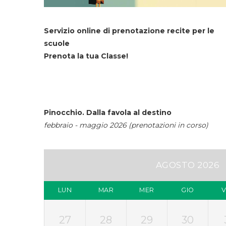
Servizio online di prenotazione recite per le
scuole
Prenota la tua Classe!
Pinocchio. Dalla favola al destino
febbraio - maggio 2026 (prenotazioni in corso)
AGOSTO 2026
LUN
MAR
MER
GIO
27
28
29
30