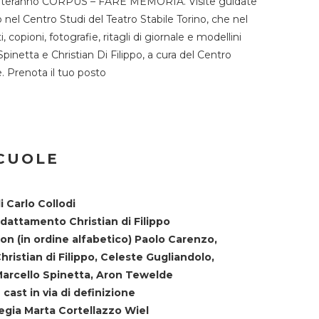
TST ospiteranno CORPUS – FARE MEMORIA. Visite guidate
o nel Centro Studi del Teatro Stabile Torino, che nel
copioni, fotografie, ritagli di giornale e modellini
Spinetta e Christian Di Filippo, a cura del Centro
ne. Prenota il tuo posto
SCUOLE
i Carlo Collodi
dattamento Christian di Filippo
on (in ordine alfabetico) Paolo Carenzo,
hristian di Filippo, Celeste Gugliandolo,
arcello Spinetta, Aron Tewelde
 cast in via di definizione
egia Marta Cortellazzo Wiel