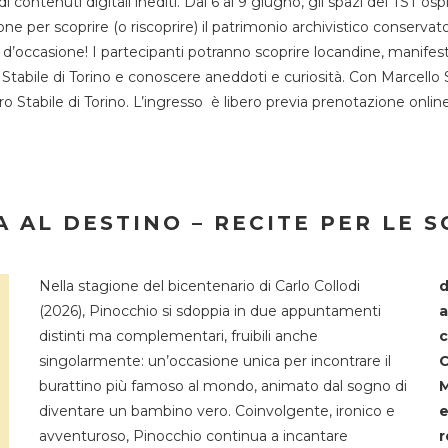
 di contenuti digitali inediti. Dal 6 al 9 giugno, gli spazi del 
one per scoprire (o riscoprire) il patrimonio archivistico conservat
d’occasione! I partecipanti potranno scoprire locandine, manifesti, 
o Stabile di Torino e conoscere aneddoti e curiosità. Con Marcello 
tro Stabile di Torino. L’ingresso è libero previa prenotazione onli
 AL DESTINO – RECITE PER LE 
Nella stagione del bicentenario di Carlo Collodi
d
(2026), Pinocchio si sdoppia in due appuntamenti
a
distinti ma complementari, fruibili anche
c
singolarmente: un’occasione unica per incontrare il
C
burattino più famoso al mondo, animato dal sogno di
M
diventare un bambino vero. Coinvolgente, ironico e
e
avventuroso, Pinocchio continua a incantare
r