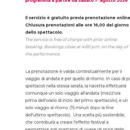
programma a partire da sabato 1° agosto 2026
Il servizio è gratuito previa prenotazione online
Chiusura prenotazioni alle ore 16,00 del giorno
dello spettacolo.
The service is free of charge with prior online
booking. Bookings close at 4:00 p.m. on the day of
the performance.
La prenotazione è valida contestualmente per il
viaggio di andata e per quello di ritorno. In caso di p
spettacoli nella stessa serata, la navetta effettuerà
comunque un solo viaggio all'andata (mezz'ora
prima dell'orario di inizio del primo spettacolo), e un
solo viaggio al ritorno (15 minuti dopo la fine
dell'ultimo spettacolo). Una scelta più sostenibile,
che contribuirà a creare l'effetto festival e
permettere agli spettatori di vivere gli spazi delle