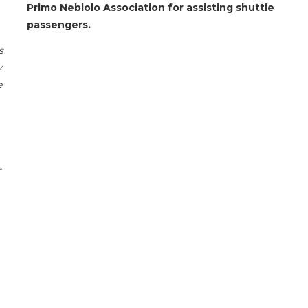
Primo Nebiolo Association for assisting shuttle
passengers.
s
y
e
r