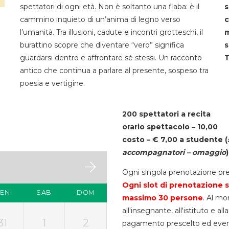
spettatori di ogni età. Non è soltanto una fiaba: è il
s
cammino inquieto di un’anima di legno verso
c
l’umanità. Tra illusioni, cadute e incontri grotteschi, il
m
burattino scopre che diventare “vero” significa
s
guardarsi dentro e affrontare sé stessi. Un racconto
T
antico che continua a parlare al presente, sospeso tra
poesia e vertigine.
200 spettatori a recita
orario spettacolo – 10,00
costo – € 7,00 a studente
(
accompagnatori – omaggio
)
Ogni singola prenotazione pre
Ogni slot di prenotazione s
VEN
SAB
DOM
massimo 30
persone
. Al mo
all'insegnante, all'istituto e a
31
1
2
pagamento prescelto ed eventua