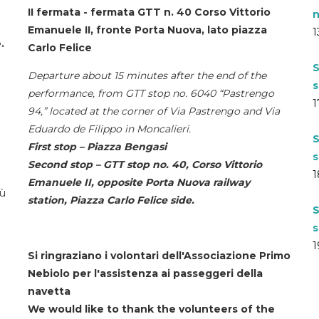
II fermata - fermata GTT n. 40 Corso Vittorio
n
Emanuele II, fronte Porta Nuova, lato piazza
1
.
Carlo Felice
S
Departure about 15 minutes after the end of the
s
performance, from GTT stop no. 6040 “Pastrengo
1
94,” located at the corner of Via Pastrengo and Via
Eduardo de Filippo in Moncalieri.
S
First stop – Piazza Bengasi
s
Second stop – GTT stop no. 40, Corso Vittorio
1
Emanuele II, opposite Porta Nuova railway
iù
station, Piazza Carlo Felice side.
S
s
1
Si ringraziano i volontari dell'Associazione Primo
Nebiolo per l'assistenza ai passeggeri della
navetta
We would like to thank the volunteers of the