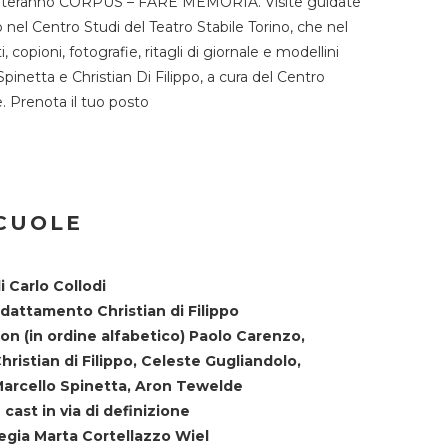
TST ospiteranno CORPUS – FARE MEMORIA. Visite guidate
o nel Centro Studi del Teatro Stabile Torino, che nel
copioni, fotografie, ritagli di giornale e modellini
Spinetta e Christian Di Filippo, a cura del Centro
ne. Prenota il tuo posto
SCUOLE
i Carlo Collodi
dattamento Christian di Filippo
on (in ordine alfabetico) Paolo Carenzo,
hristian di Filippo, Celeste Gugliandolo,
arcello Spinetta, Aron Tewelde
 cast in via di definizione
egia Marta Cortellazzo Wiel