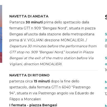
NAVETTA DI ANDATA
Partenza
30 minuti
prima dello spettacolo dalla
fermata GTT n 909 “Bengasi Nord”, situata in piazza
Bengasi all’uscita dalla stazione della metropolitana
S
prima di V. VIGLIANI direzione MONCALIERI. /
2
Departure 30 minutes before the performance from
0
GTT stop no. 909 “Bengasi Nord,” located in Piazza
Bengasi at the exit of the metro station before Via
S
Vigliani, direction MONCALIERI.
o
1
NAVETTA DI RITORNO
partenza circa
15 minuti
dopo la fine dello
M
spettacolo, dalla fermata GTT n 6040 “Pastrengo
n
94”, situata in via Pastrengo angolo via Eduardo de
1
Filippo a Moncalieri
I fermata - piazza Bengasi
M