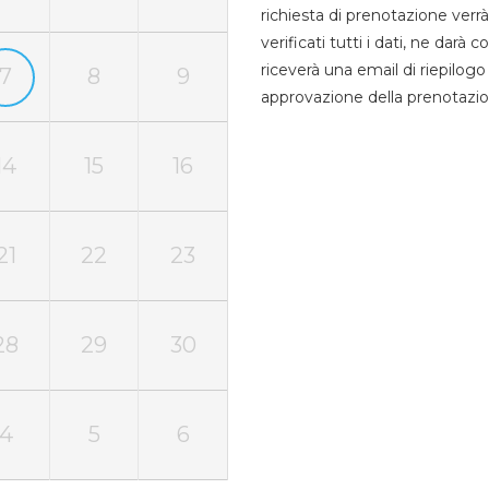
richiesta di prenotazione verrà
verificati tutti i dati, ne darà
riceverà una email di riepilo
7
8
9
approvazione della prenotazio
14
15
16
21
22
23
28
29
30
4
5
6