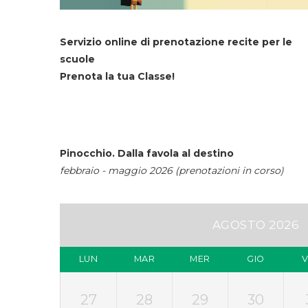
Servizio online di prenotazione recite per le
scuole
Prenota la tua Classe!
Pinocchio. Dalla favola al destino
febbraio - maggio 2026 (prenotazioni in corso)
AGOSTO 2026
LUN
MAR
MER
GIO
27
28
29
30