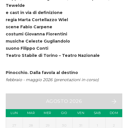
Tewelde
e cast in via di definizione
regia Marta Cortellazzo Wiel
scene Fabio Carpene
costumi Giovanna Fiorentini
musiche Celeste Gugliandolo
suono Filippo Conti
Teatro Stabile di Torino – Teatro Nazionale
Pinocchio. Dalla favola al destino
febbraio - maggio 2026 (prenotazioni in corso)
AGOSTO 2026
LUN
MAR
MER
GIO
VEN
SAB
DOM
27
28
29
30
31
1
2