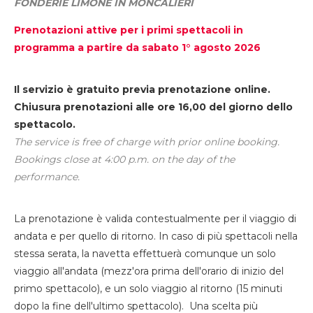
FONDERIE LIMONE IN MONCALIERI
Prenotazioni attive per i primi spettacoli in
programma a partire da sabato 1° agosto 2026
Il servizio è gratuito previa prenotazione online.
Chiusura prenotazioni alle ore 16,00 del giorno dello
spettacolo.
The service is free of charge with prior online booking.
Bookings close at 4:00 p.m. on the day of the
performance.
La prenotazione è valida contestualmente per il viaggio di
andata e per quello di ritorno. In caso di più spettacoli nella
stessa serata, la navetta effettuerà comunque un solo
viaggio all'andata (mezz'ora prima dell'orario di inizio del
primo spettacolo), e un solo viaggio al ritorno (15 minuti
dopo la fine dell'ultimo spettacolo). Una scelta più