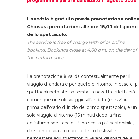
programma a partire da sabato 1° agosto 2026
Il servizio è gratuito previa prenotazione online
Chiusura prenotazioni alle ore 16,00 del giorno
dello spettacolo.
The service is free of charge with prior online
booking. Bookings close at 4:00 p.m. on the day of
the performance.
La prenotazione è valida contestualmente per il
viaggio di andata e per quello di ritorno. In caso di p
spettacoli nella stessa serata, la navetta effettuerà
comunque un solo viaggio all'andata (mezz'ora
prima dell'orario di inizio del primo spettacolo), e un
solo viaggio al ritorno (15 minuti dopo la fine
dell'ultimo spettacolo). Una scelta più sostenibile,
che contribuirà a creare l'effetto festival e
permettere agli spettatori di vivere gli spazi delle