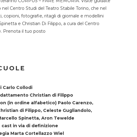
TST ospiteranno CORPUS – FARE MEMORIA. Visite guidate
o nel Centro Studi del Teatro Stabile Torino, che nel
copioni, fotografie, ritagli di giornale e modellini
Spinetta e Christian Di Filippo, a cura del Centro
ne. Prenota il tuo posto
SCUOLE
i Carlo Collodi
dattamento Christian di Filippo
on (in ordine alfabetico) Paolo Carenzo,
hristian di Filippo, Celeste Gugliandolo,
arcello Spinetta, Aron Tewelde
 cast in via di definizione
egia Marta Cortellazzo Wiel