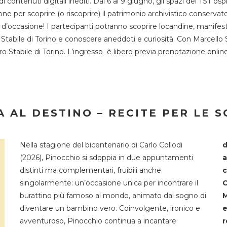
 di contenuti digitali inediti. Dal 6 al 9 giugno, gli spazi del 
one per scoprire (o riscoprire) il patrimonio archivistico conservat
d’occasione! I partecipanti potranno scoprire locandine, manifesti, 
o Stabile di Torino e conoscere aneddoti e curiosità. Con Marcello 
tro Stabile di Torino. L’ingresso è libero previa prenotazione onli
 AL DESTINO – RECITE PER LE 
Nella stagione del bicentenario di Carlo Collodi
d
(2026), Pinocchio si sdoppia in due appuntamenti
a
distinti ma complementari, fruibili anche
c
singolarmente: un’occasione unica per incontrare il
C
burattino più famoso al mondo, animato dal sogno di
M
diventare un bambino vero. Coinvolgente, ironico e
e
avventuroso, Pinocchio continua a incantare
r