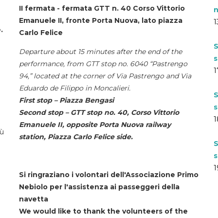
II fermata - fermata GTT n. 40 Corso Vittorio
n
Emanuele II, fronte Porta Nuova, lato piazza
1
.
Carlo Felice
S
Departure about 15 minutes after the end of the
s
performance, from GTT stop no. 6040 “Pastrengo
1
94,” located at the corner of Via Pastrengo and Via
Eduardo de Filippo in Moncalieri.
S
First stop – Piazza Bengasi
s
Second stop – GTT stop no. 40, Corso Vittorio
1
Emanuele II, opposite Porta Nuova railway
iù
station, Piazza Carlo Felice side.
S
s
1
Si ringraziano i volontari dell'Associazione Primo
Nebiolo per l'assistenza ai passeggeri della
navetta
We would like to thank the volunteers of the