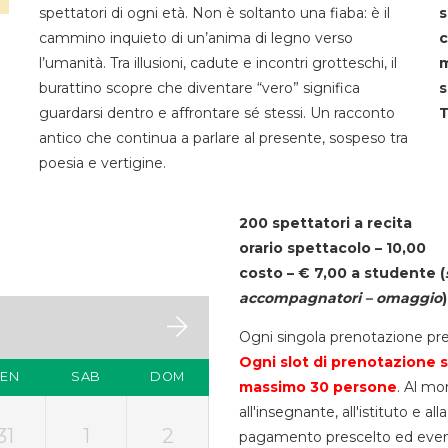
spettatori di ogni età. Non è soltanto una fiaba: è il
s
cammino inquieto di un’anima di legno verso
c
l’umanità. Tra illusioni, cadute e incontri grotteschi, il
m
burattino scopre che diventare “vero” significa
s
guardarsi dentro e affrontare sé stessi. Un racconto
T
antico che continua a parlare al presente, sospeso tra
poesia e vertigine.
200 spettatori a recita
orario spettacolo – 10,00
costo – € 7,00 a studente
(
accompagnatori – omaggio
)
Ogni singola prenotazione pre
Ogni slot di prenotazione s
VEN
SAB
DOM
massimo 30
persone
. Al mo
all'insegnante, all'istituto e a
31
1
2
pagamento prescelto ed eventua