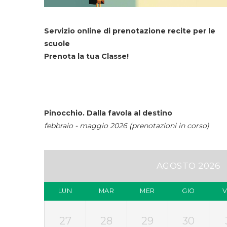
Servizio online di prenotazione recite per le
scuole
Prenota la tua Classe!
Pinocchio. Dalla favola al destino
febbraio - maggio 2026 (prenotazioni in corso)
AGOSTO 2026
LUN
MAR
MER
GIO
27
28
29
30