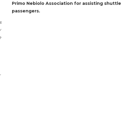
Primo Nebiolo Association for assisting shuttle
passengers.
s
y
e
r