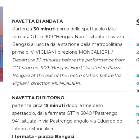
NAVETTA DI ANDATA
Partenza
30 minuti
prima dello spettacolo dalla
fermata GTT n 909 “Bengasi Nord”, situata in piazza
Bengasi all’uscita dalla stazione della metropolitana
S
prima di V. VIGLIANI direzione MONCALIERI. /
2
Departure 30 minutes before the performance from
0
GTT stop no. 909 “Bengasi Nord,” located in Piazza
Bengasi at the exit of the metro station before Via
S
Vigliani, direction MONCALIERI.
o
1
NAVETTA DI RITORNO
partenza circa
15 minuti
dopo la fine dello
M
spettacolo, dalla fermata GTT n 6040 “Pastrengo
n
94”, situata in via Pastrengo angolo via Eduardo de
1
Filippo a Moncalieri
I fermata - piazza Bengasi
M