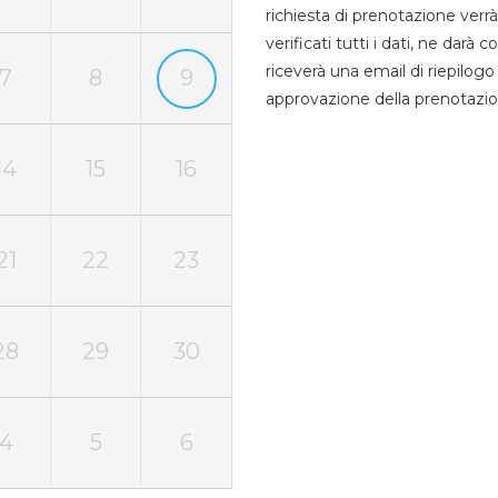
richiesta di prenotazione verrà
verificati tutti i dati, ne darà
riceverà una email di riepilo
7
8
9
approvazione della prenotazio
14
15
16
21
22
23
28
29
30
4
5
6