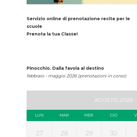
Servizio online di prenotazione recite per le
scuole
Prenota la tua Classe!
Pinocchio. Dalla favola al destino
febbraio - maggio 2026 (prenotazioni in corso)
AGOSTO 2026
LUN
MAR
MER
GIO
27
28
29
30