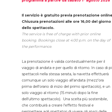
programma a partire da sabato 1° agosto 2026
Il servizio è gratuito previa prenotazione online
Chiusura prenotazioni alle ore 16,00 del giorno
dello spettacolo.
The service is free of charge with prior online
booking. Bookings close at 4:00 p.m. on the day of
the performance.
La prenotazione è valida contestualmente per il
viaggio di andata e per quello di ritorno. In caso di p
spettacoli nella stessa serata, la navetta effettuerà
comunque un solo viaggio all'andata (mezz'ora
prima dell'orario di inizio del primo spettacolo), e un
solo viaggio al ritorno (15 minuti dopo la fine
dell'ultimo spettacolo). Una scelta più sostenibile,
che contribuirà a creare l'effetto festival e
permettere agli spettatori di vivere gli spazi delle