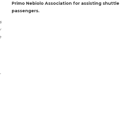
Primo Nebiolo Association for assisting shuttle
passengers.
s
y
e
r