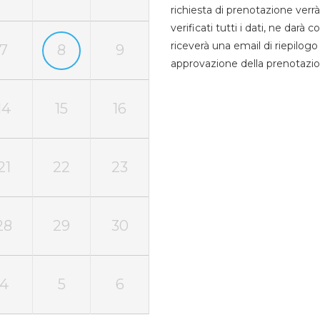
richiesta di prenotazione verrà
verificati tutti i dati, ne darà
riceverà una email di riepilo
7
8
9
approvazione della prenotazio
14
15
16
21
22
23
28
29
30
4
5
6