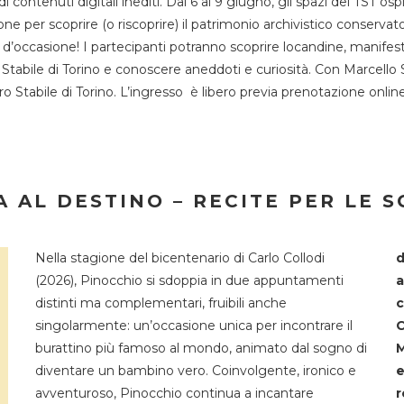
 di contenuti digitali inediti. Dal 6 al 9 giugno, gli spazi del 
one per scoprire (o riscoprire) il patrimonio archivistico conservat
d’occasione! I partecipanti potranno scoprire locandine, manifesti, 
o Stabile di Torino e conoscere aneddoti e curiosità. Con Marcello 
tro Stabile di Torino. L’ingresso è libero previa prenotazione onli
 AL DESTINO – RECITE PER LE 
Nella stagione del bicentenario di Carlo Collodi
d
(2026), Pinocchio si sdoppia in due appuntamenti
a
distinti ma complementari, fruibili anche
c
singolarmente: un’occasione unica per incontrare il
C
burattino più famoso al mondo, animato dal sogno di
M
diventare un bambino vero. Coinvolgente, ironico e
e
avventuroso, Pinocchio continua a incantare
r