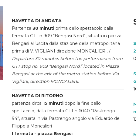
NAVETTA DI ANDATA
Partenza
30 minuti
prima dello spettacolo dalla
fermata GTT n 909 “Bengasi Nord”, situata in piazza
Bengasi all’uscita dalla stazione della metropolitana
S
prima di V. VIGLIANI direzione MONCALIERI. /
2
Departure 30 minutes before the performance from
0
GTT stop no. 909 “Bengasi Nord,” located in Piazza
Bengasi at the exit of the metro station before Via
S
Vigliani, direction MONCALIERI.
o
1
NAVETTA DI RITORNO
partenza circa
15 minuti
dopo la fine dello
M
spettacolo, dalla fermata GTT n 6040 “Pastrengo
n
94”, situata in via Pastrengo angolo via Eduardo de
1
Filippo a Moncalieri
I fermata - piazza Bengasi
M