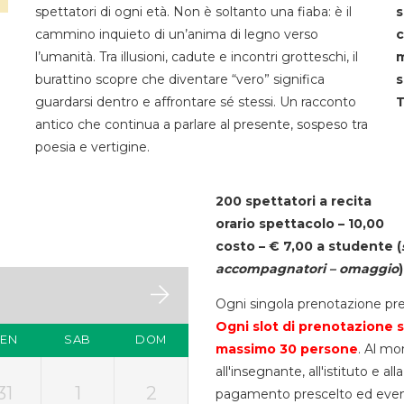
spettatori di ogni età. Non è soltanto una fiaba: è il
s
cammino inquieto di un’anima di legno verso
c
l’umanità. Tra illusioni, cadute e incontri grotteschi, il
m
burattino scopre che diventare “vero” significa
s
guardarsi dentro e affrontare sé stessi. Un racconto
T
antico che continua a parlare al presente, sospeso tra
poesia e vertigine.
200 spettatori a recita
orario spettacolo – 10,00
costo – € 7,00 a studente
(
accompagnatori – omaggio
)
Ogni singola prenotazione pre
Ogni slot di prenotazione s
VEN
SAB
DOM
massimo 30
persone
. Al mo
all'insegnante, all'istituto e a
31
1
2
pagamento prescelto ed eventua