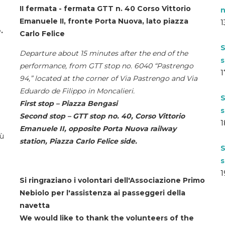
II fermata - fermata GTT n. 40 Corso Vittorio
n
Emanuele II, fronte Porta Nuova, lato piazza
1
.
Carlo Felice
S
Departure about 15 minutes after the end of the
s
performance, from GTT stop no. 6040 “Pastrengo
1
94,” located at the corner of Via Pastrengo and Via
Eduardo de Filippo in Moncalieri.
S
First stop – Piazza Bengasi
s
Second stop – GTT stop no. 40, Corso Vittorio
1
Emanuele II, opposite Porta Nuova railway
iù
station, Piazza Carlo Felice side.
S
s
1
Si ringraziano i volontari dell'Associazione Primo
Nebiolo per l'assistenza ai passeggeri della
navetta
We would like to thank the volunteers of the