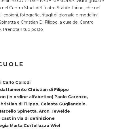
TST ospiteranno CORPUS – FARE MEMORIA. Visite guidate
o nel Centro Studi del Teatro Stabile Torino, che nel
copioni, fotografie, ritagli di giornale e modellini
Spinetta e Christian Di Filippo, a cura del Centro
ne. Prenota il tuo posto
SCUOLE
i Carlo Collodi
dattamento Christian di Filippo
on (in ordine alfabetico) Paolo Carenzo,
hristian di Filippo, Celeste Gugliandolo,
arcello Spinetta, Aron Tewelde
 cast in via di definizione
egia Marta Cortellazzo Wiel