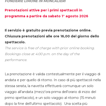
FONDERIE LIMONE IN MONCALIERI
Prenotazioni attive per i primi spettacoli in
programma a partire da sabato 1° agosto 2026
Il servizio è gratuito previa prenotazione online.
Chiusura prenotazioni alle ore 16,00 del giorno dello
spettacolo.
The service is free of charge with prior online booking.
Bookings close at 4:00 p.m. on the day of the
performance.
La prenotazione è valida contestualmente per il viaggio di
andata e per quello di ritorno. In caso di più spettacoli nella
stessa serata, la navetta effettuerà comunque un solo
viaggio all'andata (mezz'ora prima dell'orario di inizio del
primo spettacolo), e un solo viaggio al ritorno (15 minuti
dopo la fine dell'ultimo spettacolo). Una scelta più