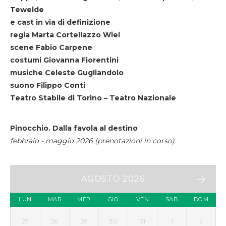
Tewelde
e cast in via di definizione
regia Marta Cortellazzo Wiel
scene Fabio Carpene
costumi Giovanna Fiorentini
musiche Celeste Gugliandolo
suono Filippo Conti
Teatro Stabile di Torino – Teatro Nazionale
Pinocchio. Dalla favola al destino
febbraio - maggio 2026 (prenotazioni in corso)
AGOSTO 2026
LUN
MAR
MER
GIO
VEN
SAB
DOM
27
28
29
30
31
1
2