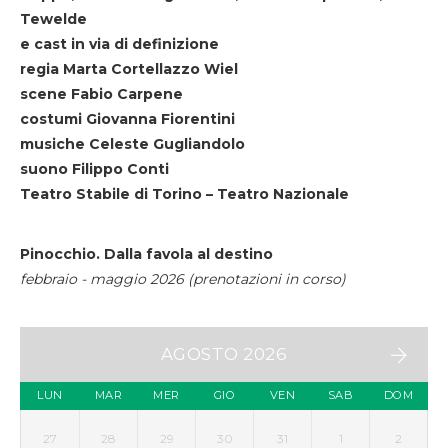
Tewelde
e cast in via di definizione
regia Marta Cortellazzo Wiel
scene Fabio Carpene
costumi Giovanna Fiorentini
musiche Celeste Gugliandolo
suono Filippo Conti
Teatro Stabile di Torino – Teatro Nazionale
Pinocchio. Dalla favola al destino
febbraio - maggio 2026 (prenotazioni in corso)
AGOSTO 2026
LUN
MAR
MER
GIO
VEN
SAB
DOM
27
28
29
30
31
1
2