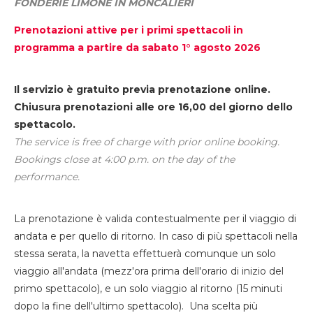
FONDERIE LIMONE IN MONCALIERI
Prenotazioni attive per i primi spettacoli in
programma a partire da sabato 1° agosto 2026
Il servizio è gratuito previa prenotazione online.
Chiusura prenotazioni alle ore 16,00 del giorno dello
spettacolo.
The service is free of charge with prior online booking.
Bookings close at 4:00 p.m. on the day of the
performance.
La prenotazione è valida contestualmente per il viaggio di
andata e per quello di ritorno. In caso di più spettacoli nella
stessa serata, la navetta effettuerà comunque un solo
viaggio all'andata (mezz'ora prima dell'orario di inizio del
primo spettacolo), e un solo viaggio al ritorno (15 minuti
dopo la fine dell'ultimo spettacolo). Una scelta più