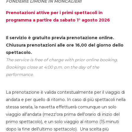
FONDERIE LIMONE IN MONCALIERI
Prenotazioni attive per i primi spettacoli in
programma a partire da sabato 1° agosto 2026
Il servizio è gratuito previa prenotazione online.
Chiusura prenotazioni alle ore 16,00 del giorno dello
spettacolo.
The service is free of charge with prior online booking.
Bookings close at 4:00 p.m. on the day of the
performance.
La prenotazione è valida contestualmente per il viaggio di
andata e per quello di ritorno. In caso di più spettacoli nella
stessa serata, la navetta effettuerà comunque un solo
viaggio all'andata (mezz'ora prima dell'orario di inizio del
primo spettacolo), e un solo viaggio al ritorno (15 minuti
dopo la fine dell'ultimo spettacolo). Una scelta più