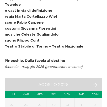
Tewelde
e cast in via di definizione
regia Marta Cortellazzo Wiel
scene Fabio Carpene
costumi Giovanna Fiorentini
musiche Celeste Gugliandolo
suono Filippo Conti
Teatro Stabile di Torino – Teatro Nazionale
Pinocchio. Dalla favola al destino
febbraio - maggio 2026 (prenotazioni in corso)
AGOSTO 2026
LUN
MAR
MER
GIO
VEN
SAB
DOM
27
28
29
30
31
1
2