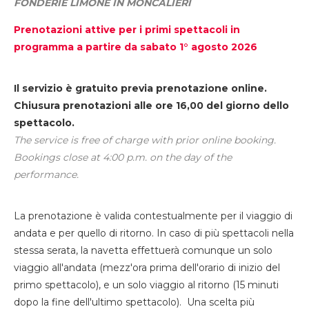
FONDERIE LIMONE IN MONCALIERI
Prenotazioni attive per i primi spettacoli in
programma a partire da sabato 1° agosto 2026
Il servizio è gratuito previa prenotazione online.
Chiusura prenotazioni alle ore 16,00 del giorno dello
spettacolo.
The service is free of charge with prior online booking.
Bookings close at 4:00 p.m. on the day of the
performance.
La prenotazione è valida contestualmente per il viaggio di
andata e per quello di ritorno. In caso di più spettacoli nella
stessa serata, la navetta effettuerà comunque un solo
viaggio all'andata (mezz'ora prima dell'orario di inizio del
primo spettacolo), e un solo viaggio al ritorno (15 minuti
dopo la fine dell'ultimo spettacolo). Una scelta più