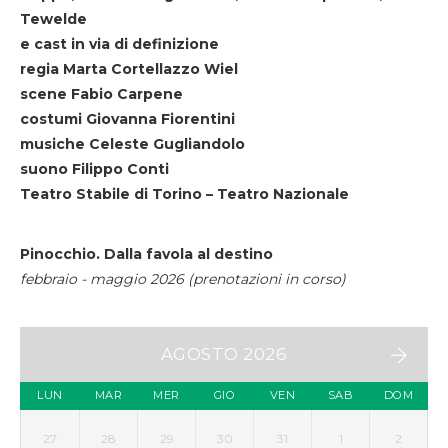
Tewelde
e cast in via di definizione
regia Marta Cortellazzo Wiel
scene Fabio Carpene
costumi Giovanna Fiorentini
musiche Celeste Gugliandolo
suono Filippo Conti
Teatro Stabile di Torino – Teatro Nazionale
Pinocchio. Dalla favola al destino
febbraio - maggio 2026 (prenotazioni in corso)
AGOSTO 2026
LUN
MAR
MER
GIO
VEN
SAB
DOM
27
28
29
30
31
1
2