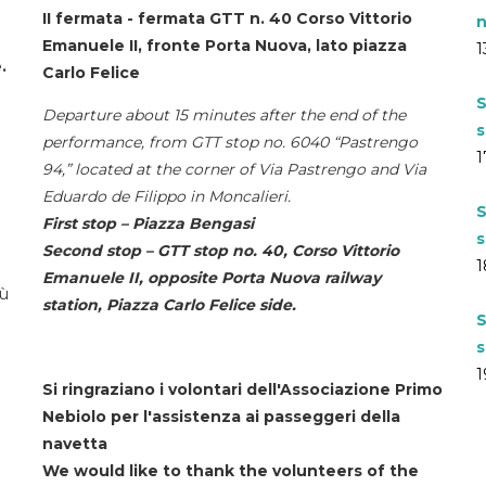
II fermata - fermata GTT n. 40 Corso Vittorio
n
Emanuele II, fronte Porta Nuova, lato piazza
1
.
Carlo Felice
S
Departure about 15 minutes after the end of the
s
performance, from GTT stop no. 6040 “Pastrengo
1
94,” located at the corner of Via Pastrengo and Via
Eduardo de Filippo in Moncalieri.
S
First stop – Piazza Bengasi
s
Second stop – GTT stop no. 40, Corso Vittorio
1
Emanuele II, opposite Porta Nuova railway
iù
station, Piazza Carlo Felice side.
S
s
1
Si ringraziano i volontari dell'Associazione Primo
Nebiolo per l'assistenza ai passeggeri della
navetta
We would like to thank the volunteers of the