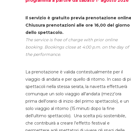
programma a partire da sabato 1° agosto 2026
Il servizio è gratuito previa prenotazione online
Chiusura prenotazioni alle ore 16,00 del giorno
dello spettacolo.
The service is free of charge with prior online
booking. Bookings close at 4:00 p.m. on the day of
the performance.
La prenotazione è valida contestualmente per il
viaggio di andata e per quello di ritorno. In caso di p
spettacoli nella stessa serata, la navetta effettuerà
comunque un solo viaggio all'andata (mezz'ora
prima dell'orario di inizio del primo spettacolo), e un
solo viaggio al ritorno (15 minuti dopo la fine
dell'ultimo spettacolo). Una scelta più sostenibile,
che contribuirà a creare l'effetto festival e
permettere agli spettatori di vivere gli spazi delle