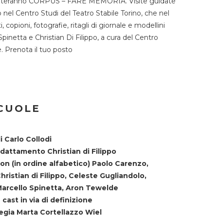
TST ospiteranno CORPUS – FARE MEMORIA. Visite guidate
o nel Centro Studi del Teatro Stabile Torino, che nel
copioni, fotografie, ritagli di giornale e modellini
Spinetta e Christian Di Filippo, a cura del Centro
ne. Prenota il tuo posto
SCUOLE
i Carlo Collodi
dattamento Christian di Filippo
on (in ordine alfabetico) Paolo Carenzo,
hristian di Filippo, Celeste Gugliandolo,
arcello Spinetta, Aron Tewelde
 cast in via di definizione
egia Marta Cortellazzo Wiel