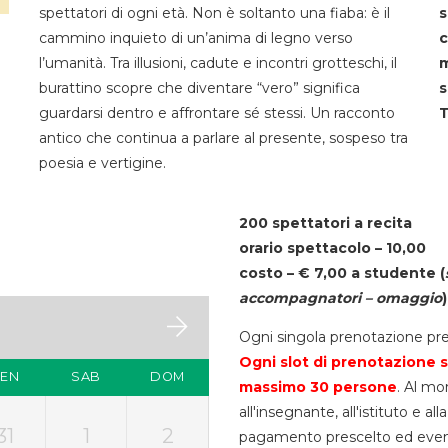
spettatori di ogni età. Non è soltanto una fiaba: è il
s
cammino inquieto di un’anima di legno verso
c
l’umanità. Tra illusioni, cadute e incontri grotteschi, il
m
burattino scopre che diventare “vero” significa
s
guardarsi dentro e affrontare sé stessi. Un racconto
T
antico che continua a parlare al presente, sospeso tra
poesia e vertigine.
200 spettatori a recita
orario spettacolo – 10,00
costo – € 7,00 a studente
(
accompagnatori – omaggio
)
Ogni singola prenotazione pre
Ogni slot di prenotazione s
VEN
SAB
DOM
massimo 30
persone
. Al mo
all'insegnante, all'istituto e a
31
1
2
pagamento prescelto ed eventua