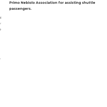
Primo Nebiolo Association for assisting shuttle
passengers.
s
y
e
r