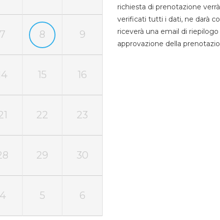
richiesta di prenotazione verrà
verificati tutti i dati, ne darà
riceverà una email di riepilo
7
8
9
approvazione della prenotazio
14
15
16
21
22
23
28
29
30
4
5
6