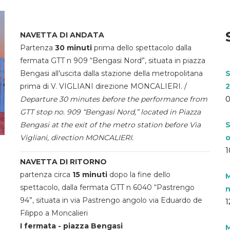
NAVETTA DI ANDATA
Partenza
30 minuti
prima dello spettacolo dalla
fermata GTT n 909 “Bengasi Nord”, situata in piazza
Bengasi all’uscita dalla stazione della metropolitana
S
prima di V. VIGLIANI direzione MONCALIERI. /
2
Departure 30 minutes before the performance from
0
GTT stop no. 909 “Bengasi Nord,” located in Piazza
Bengasi at the exit of the metro station before Via
S
Vigliani, direction MONCALIERI.
o
1
NAVETTA DI RITORNO
partenza circa
15 minuti
dopo la fine dello
M
spettacolo, dalla fermata GTT n 6040 “Pastrengo
n
94”, situata in via Pastrengo angolo via Eduardo de
1
Filippo a Moncalieri
I fermata - piazza Bengasi
M