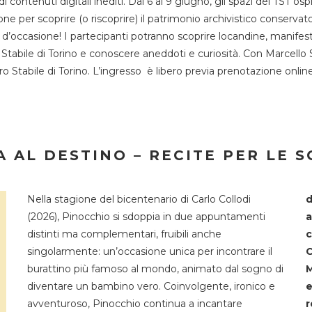
 di contenuti digitali inediti. Dal 6 al 9 giugno, gli spazi del 
one per scoprire (o riscoprire) il patrimonio archivistico conservat
d’occasione! I partecipanti potranno scoprire locandine, manifesti, 
o Stabile di Torino e conoscere aneddoti e curiosità. Con Marcello 
tro Stabile di Torino. L’ingresso è libero previa prenotazione onli
 AL DESTINO – RECITE PER LE 
Nella stagione del bicentenario di Carlo Collodi
d
(2026), Pinocchio si sdoppia in due appuntamenti
a
distinti ma complementari, fruibili anche
c
singolarmente: un’occasione unica per incontrare il
C
burattino più famoso al mondo, animato dal sogno di
M
diventare un bambino vero. Coinvolgente, ironico e
e
avventuroso, Pinocchio continua a incantare
r