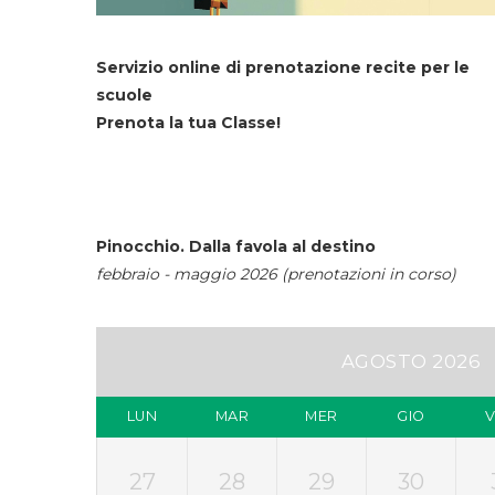
Servizio online di prenotazione recite per le
scuole
Prenota la tua Classe!
Pinocchio. Dalla favola al destino
febbraio - maggio 2026 (prenotazioni in corso)
AGOSTO 2026
LUN
MAR
MER
GIO
27
28
29
30