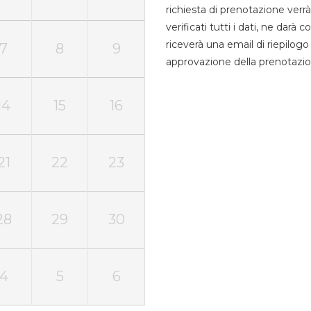
richiesta di prenotazione verrà
verificati tutti i dati, ne darà
riceverà una email di riepilo
7
8
9
approvazione della prenotazio
14
15
16
21
22
23
28
29
30
4
5
6