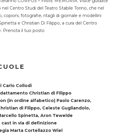
TST ospiteranno CORPUS – FARE MEMORIA. Visite guidate
o nel Centro Studi del Teatro Stabile Torino, che nel
copioni, fotografie, ritagli di giornale e modellini
Spinetta e Christian Di Filippo, a cura del Centro
ne. Prenota il tuo posto
SCUOLE
i Carlo Collodi
dattamento Christian di Filippo
on (in ordine alfabetico) Paolo Carenzo,
hristian di Filippo, Celeste Gugliandolo,
arcello Spinetta, Aron Tewelde
 cast in via di definizione
egia Marta Cortellazzo Wiel