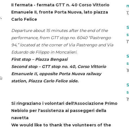
II fermata - fermata GTT n. 40 Corso Vittorio
n
Emanuele II, fronte Porta Nuova, lato piazza
1
.
Carlo Felice
S
Departure about 15 minutes after the end of the
s
performance, from GTT stop no. 6040 “Pastrengo
1
94,” located at the corner of Via Pastrengo and Via
Eduardo de Filippo in Moncalieri.
S
First stop – Piazza Bengasi
s
Second stop – GTT stop no. 40, Corso Vittorio
1
Emanuele II, opposite Porta Nuova railway
iù
station, Piazza Carlo Felice side.
S
s
1
Si ringraziano i volontari dell'Associazione Primo
Nebiolo per l'assistenza ai passeggeri della
navetta
We would like to thank the volunteers of the