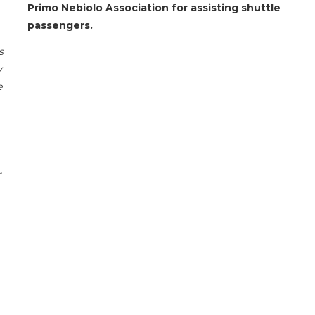
Primo Nebiolo Association for assisting shuttle
passengers.
s
y
e
r