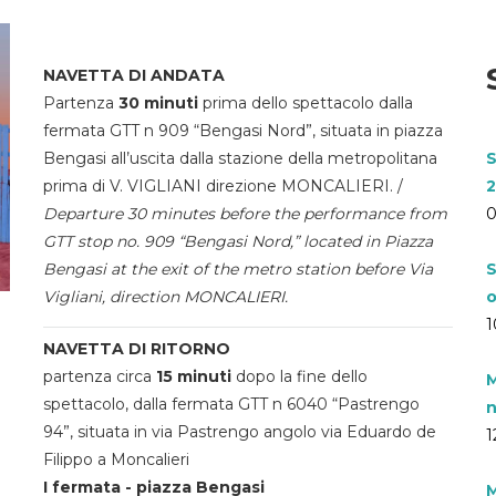
NAVETTA DI ANDATA
Partenza
30 minuti
prima dello spettacolo dalla
fermata GTT n 909 “Bengasi Nord”, situata in piazza
Bengasi all’uscita dalla stazione della metropolitana
S
prima di V. VIGLIANI direzione MONCALIERI. /
2
Departure 30 minutes before the performance from
0
GTT stop no. 909 “Bengasi Nord,” located in Piazza
Bengasi at the exit of the metro station before Via
S
Vigliani, direction MONCALIERI.
o
1
NAVETTA DI RITORNO
partenza circa
15 minuti
dopo la fine dello
M
spettacolo, dalla fermata GTT n 6040 “Pastrengo
n
94”, situata in via Pastrengo angolo via Eduardo de
1
Filippo a Moncalieri
I fermata - piazza Bengasi
M