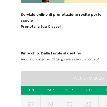
Servizio online di prenotazione recite per le
scuole
Prenota la tua Classe!
Pinocchio. Dalla favola al destino
febbraio - maggio 2026 (prenotazioni in corso)
AGOSTO 2026
LUN
MAR
MER
GIO
27
28
29
30