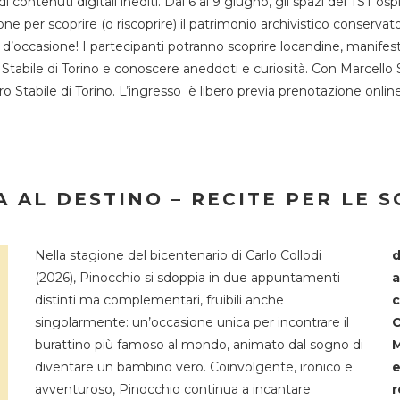
 di contenuti digitali inediti. Dal 6 al 9 giugno, gli spazi del 
one per scoprire (o riscoprire) il patrimonio archivistico conservat
d’occasione! I partecipanti potranno scoprire locandine, manifesti, 
o Stabile di Torino e conoscere aneddoti e curiosità. Con Marcello 
tro Stabile di Torino. L’ingresso è libero previa prenotazione onli
 AL DESTINO – RECITE PER LE 
Nella stagione del bicentenario di Carlo Collodi
d
(2026), Pinocchio si sdoppia in due appuntamenti
a
distinti ma complementari, fruibili anche
c
singolarmente: un’occasione unica per incontrare il
C
burattino più famoso al mondo, animato dal sogno di
M
diventare un bambino vero. Coinvolgente, ironico e
e
avventuroso, Pinocchio continua a incantare
r