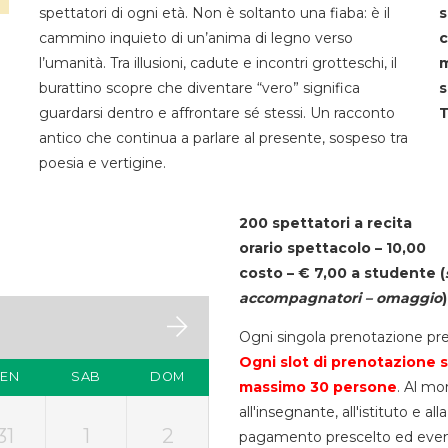
spettatori di ogni età. Non è soltanto una fiaba: è il
s
cammino inquieto di un’anima di legno verso
c
l’umanità. Tra illusioni, cadute e incontri grotteschi, il
m
burattino scopre che diventare “vero” significa
s
guardarsi dentro e affrontare sé stessi. Un racconto
T
antico che continua a parlare al presente, sospeso tra
poesia e vertigine.
200 spettatori a recita
orario spettacolo – 10,00
costo – € 7,00 a studente
(
accompagnatori – omaggio
)
Ogni singola prenotazione pre
Ogni slot di prenotazione s
VEN
SAB
DOM
massimo 30
persone
. Al mo
all'insegnante, all'istituto e a
31
1
2
pagamento prescelto ed eventua