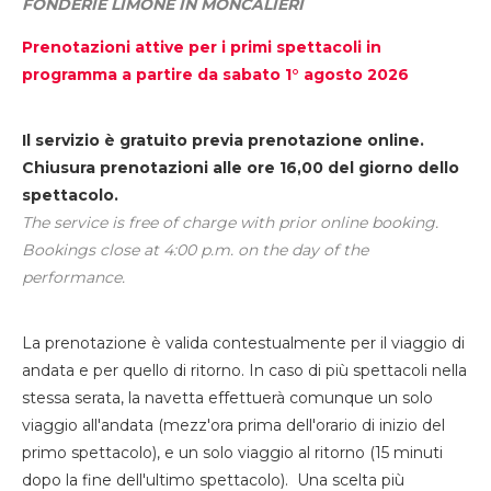
FONDERIE LIMONE IN MONCALIERI
Prenotazioni attive per i primi spettacoli in
programma a partire da sabato 1° agosto 2026
Il servizio è gratuito previa prenotazione online.
Chiusura prenotazioni alle ore 16,00 del giorno dello
spettacolo.
The service is free of charge with prior online booking.
Bookings close at 4:00 p.m. on the day of the
performance.
La prenotazione è valida contestualmente per il viaggio di
andata e per quello di ritorno. In caso di più spettacoli nella
stessa serata, la navetta effettuerà comunque un solo
viaggio all'andata (mezz'ora prima dell'orario di inizio del
primo spettacolo), e un solo viaggio al ritorno (15 minuti
dopo la fine dell'ultimo spettacolo). Una scelta più