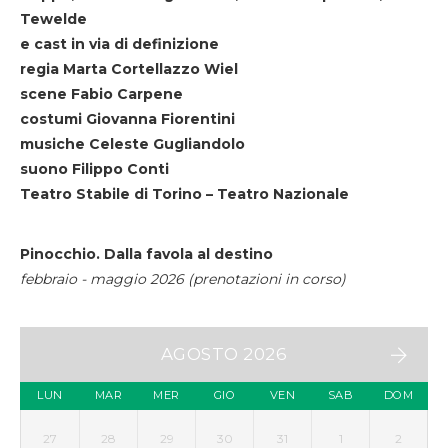
Tewelde
e cast in via di definizione
regia Marta Cortellazzo Wiel
scene Fabio Carpene
costumi Giovanna Fiorentini
musiche Celeste Gugliandolo
suono Filippo Conti
Teatro Stabile di Torino – Teatro Nazionale
Pinocchio. Dalla favola al destino
febbraio - maggio 2026 (prenotazioni in corso)
AGOSTO 2026
LUN
MAR
MER
GIO
VEN
SAB
DOM
27
28
29
30
31
1
2