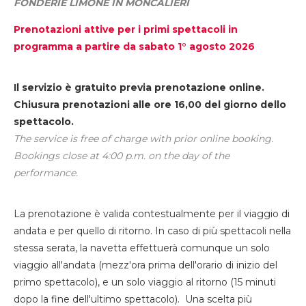
FONDERIE LIMONE IN MONCALIERI
Prenotazioni attive per i primi spettacoli in
programma a partire da sabato 1° agosto 2026
Il servizio è gratuito previa prenotazione online.
Chiusura prenotazioni alle ore 16,00 del giorno dello
spettacolo.
The service is free of charge with prior online booking.
Bookings close at 4:00 p.m. on the day of the
performance.
La prenotazione è valida contestualmente per il viaggio di
andata e per quello di ritorno. In caso di più spettacoli nella
stessa serata, la navetta effettuerà comunque un solo
viaggio all'andata (mezz'ora prima dell'orario di inizio del
primo spettacolo), e un solo viaggio al ritorno (15 minuti
dopo la fine dell'ultimo spettacolo). Una scelta più