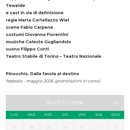
Tewelde
e cast in via di definizione
regia Marta Cortellazzo Wiel
scene Fabio Carpene
costumi Giovanna Fiorentini
musiche Celeste Gugliandolo
suono Filippo Conti
Teatro Stabile di Torino – Teatro Nazionale
Pinocchio. Dalla favola al destino
febbraio - maggio 2026 (prenotazioni in corso)
AGOSTO 2026
LUN
MAR
MER
GIO
VEN
SAB
DOM
27
28
29
30
31
1
2