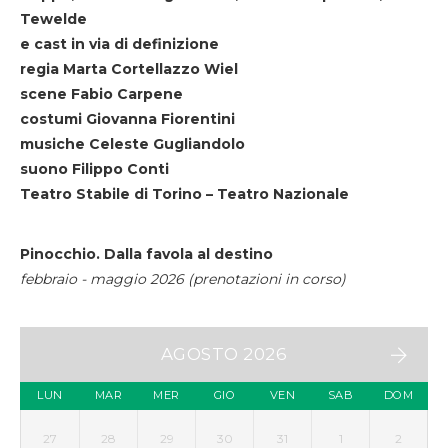
Tewelde
e cast in via di definizione
regia Marta Cortellazzo Wiel
scene Fabio Carpene
costumi Giovanna Fiorentini
musiche Celeste Gugliandolo
suono Filippo Conti
Teatro Stabile di Torino – Teatro Nazionale
Pinocchio. Dalla favola al destino
febbraio - maggio 2026 (prenotazioni in corso)
AGOSTO 2026
LUN
MAR
MER
GIO
VEN
SAB
DOM
27
28
29
30
31
1
2