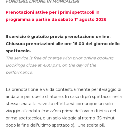
FONDERIE LIMONE IN MONCALIERI
Prenotazioni attive per i primi spettacoli in
programma a partire da sabato 1° agosto 2026
Il servizio è gratuito previa prenotazione online.
Chiusura prenotazioni alle ore 16,00 del giorno dello
spettacolo.
The service is free of charge with prior online booking.
Bookings close at 4:00 p.m. on the day of the
performance.
La prenotazione è valida contestualmente per il viaggio di
andata e per quello di ritorno. In caso di più spettacoli nella
stessa serata, la navetta effettuerà comunque un solo
viaggio all'andata (mezz'ora prima dell'orario di inizio del
primo spettacolo), e un solo viaggio al ritorno (15 minuti
dopo la fine dell'ultimo spettacolo). Una scelta più