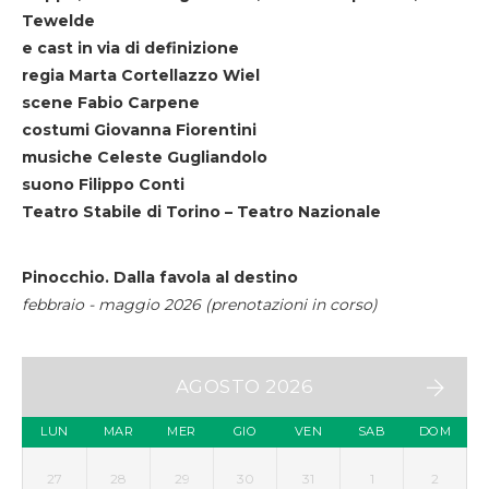
Tewelde
e cast in via di definizione
regia Marta Cortellazzo Wiel
scene Fabio Carpene
costumi Giovanna Fiorentini
musiche Celeste Gugliandolo
suono Filippo Conti
Teatro Stabile di Torino – Teatro Nazionale
Pinocchio. Dalla favola al destino
febbraio - maggio 2026 (prenotazioni in corso)
AGOSTO 2026
LUN
MAR
MER
GIO
VEN
SAB
DOM
27
28
29
30
31
1
2