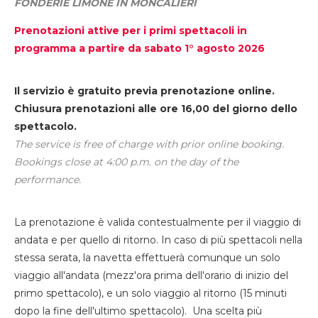
FONDERIE LIMONE IN MONCALIERI
Prenotazioni attive per i primi spettacoli in
programma a partire da sabato 1° agosto 2026
Il servizio è gratuito previa prenotazione online.
Chiusura prenotazioni alle ore 16,00 del giorno dello
spettacolo.
The service is free of charge with prior online booking.
Bookings close at 4:00 p.m. on the day of the
performance.
La prenotazione è valida contestualmente per il viaggio di
andata e per quello di ritorno. In caso di più spettacoli nella
stessa serata, la navetta effettuerà comunque un solo
viaggio all'andata (mezz'ora prima dell'orario di inizio del
primo spettacolo), e un solo viaggio al ritorno (15 minuti
dopo la fine dell'ultimo spettacolo). Una scelta più