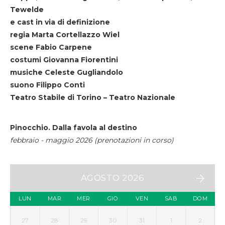
Tewelde
e cast in via di definizione
regia Marta Cortellazzo Wiel
scene Fabio Carpene
costumi Giovanna Fiorentini
musiche Celeste Gugliandolo
suono Filippo Conti
Teatro Stabile di Torino – Teatro Nazionale
Pinocchio. Dalla favola al destino
febbraio - maggio 2026 (prenotazioni in corso)
AGOSTO 2026
LUN
MAR
MER
GIO
VEN
SAB
DOM
27
28
29
30
31
1
2