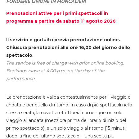
FONDERIE LIMONE IN MONCALIERI
Prenotazioni attive per i primi spettacoli in
programma a partire da sabato 1° agosto 2026
Il servizio è gratuito previa prenotazione online.
Chiusura prenotazioni alle ore 16,00 del giorno dello
spettacolo.
The service is free of charge with prior online booking.
Bookings close at 4:00 p.m. on the day of the
performance.
La prenotazione è valida contestualmente per il viaggio di
andata e per quello di ritorno. In caso di più spettacoli nella
stessa serata, la navetta effettuerà comunque un solo
viaggio all'andata (mezz'ora prima dell'orario di inizio del
primo spettacolo), e un solo viaggio al ritorno (15 minuti
dopo la fine dell'ultimo spettacolo). Una scelta più