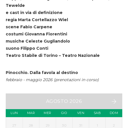
Tewelde
e cast in via di definizione
regia Marta Cortellazzo Wiel
scene Fabio Carpene
costumi Giovanna Fiorentini
musiche Celeste Gugliandolo
suono Filippo Conti
Teatro Stabile di Torino – Teatro Nazionale
Pinocchio. Dalla favola al destino
febbraio - maggio 2026 (prenotazioni in corso)
AGOSTO 2026
LUN
MAR
MER
GIO
VEN
SAB
DOM
27
28
29
30
31
1
2