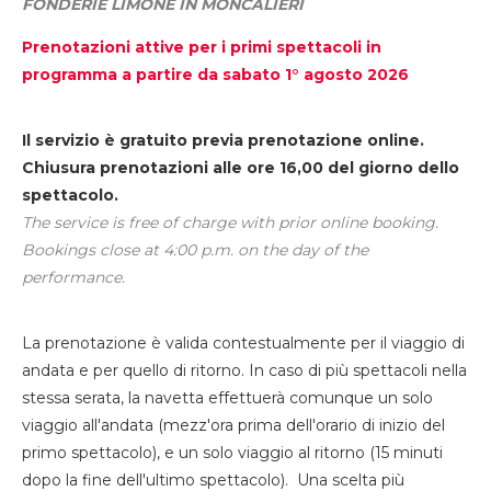
FONDERIE LIMONE IN MONCALIERI
Prenotazioni attive per i primi spettacoli in
programma a partire da sabato 1° agosto 2026
Il servizio è gratuito previa prenotazione online.
Chiusura prenotazioni alle ore 16,00 del giorno dello
spettacolo.
The service is free of charge with prior online booking.
Bookings close at 4:00 p.m. on the day of the
performance.
La prenotazione è valida contestualmente per il viaggio di
andata e per quello di ritorno. In caso di più spettacoli nella
stessa serata, la navetta effettuerà comunque un solo
viaggio all'andata (mezz'ora prima dell'orario di inizio del
primo spettacolo), e un solo viaggio al ritorno (15 minuti
dopo la fine dell'ultimo spettacolo). Una scelta più