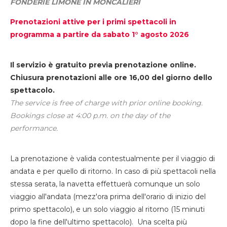
FONDERIE LIMONE IN MONCALIERI
Prenotazioni attive per i primi spettacoli in
programma a partire da sabato 1° agosto 2026
Il servizio è gratuito previa prenotazione online.
Chiusura prenotazioni alle ore 16,00 del giorno dello
spettacolo.
The service is free of charge with prior online booking.
Bookings close at 4:00 p.m. on the day of the
performance.
La prenotazione è valida contestualmente per il viaggio di
andata e per quello di ritorno. In caso di più spettacoli nella
stessa serata, la navetta effettuerà comunque un solo
viaggio all'andata (mezz'ora prima dell'orario di inizio del
primo spettacolo), e un solo viaggio al ritorno (15 minuti
dopo la fine dell'ultimo spettacolo). Una scelta più