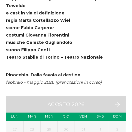
Tewelde
e cast in via di definizione
regia Marta Cortellazzo Wiel
scene Fabio Carpene
costumi Giovanna Fiorentini
musiche Celeste Gugliandolo
suono Filippo Conti
Teatro Stabile di Torino – Teatro Nazionale
Pinocchio. Dalla favola al destino
febbraio - maggio 2026 (prenotazioni in corso)
AGOSTO 2026
LUN
MAR
MER
GIO
VEN
SAB
DOM
27
28
29
30
31
1
2