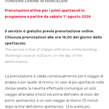
FONDERIE LIMONE IN MONCALIERI
Prenotazioni attive per i primi spettacoli in
programma a partire da sabato 1° agosto 2026
Il servizio è gratuito previa prenotazione online.
Chiusura prenotazioni alle ore 16,00 del giorno dello
spettacolo.
The service is free of charge with prior online booking.
Bookings close at 4:00 p.m. on the day of the
performance.
La prenotazione è valida contestualmente per il viaggio di
andata e per quello di ritorno. In caso di più spettacoli nella
stessa serata, la navetta effettuerà comunque un solo
viaggio all'andata (mezz'ora prima dell'orario di inizio del
primo spettacolo), e un solo viaggio al ritorno (15 minuti
dopo la fine dell'ultimo spettacolo). Una scelta più