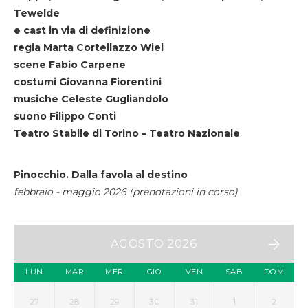
Tewelde
e cast in via di definizione
regia Marta Cortellazzo Wiel
scene Fabio Carpene
costumi Giovanna Fiorentini
musiche Celeste Gugliandolo
suono Filippo Conti
Teatro Stabile di Torino – Teatro Nazionale
Pinocchio. Dalla favola al destino
febbraio - maggio 2026 (prenotazioni in corso)
AGOSTO 2026
LUN
MAR
MER
GIO
VEN
SAB
DOM
27
28
29
30
31
1
2