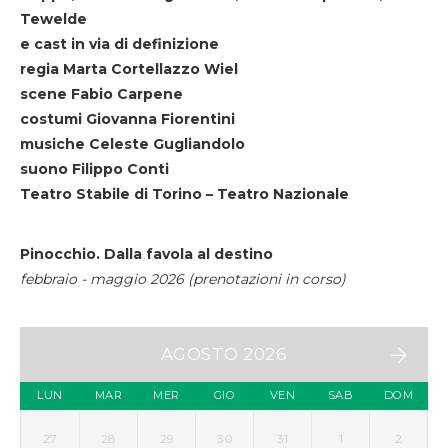
Tewelde
e cast in via di definizione
regia Marta Cortellazzo Wiel
scene Fabio Carpene
costumi Giovanna Fiorentini
musiche Celeste Gugliandolo
suono Filippo Conti
Teatro Stabile di Torino – Teatro Nazionale
Pinocchio. Dalla favola al destino
febbraio - maggio 2026 (prenotazioni in corso)
AGOSTO 2026
LUN
MAR
MER
GIO
VEN
SAB
DOM
27
28
29
30
31
1
2