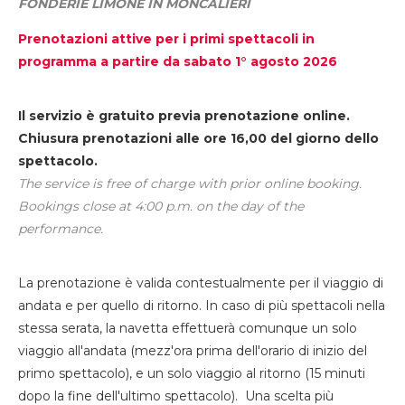
FONDERIE LIMONE IN MONCALIERI
Prenotazioni attive per i primi spettacoli in
programma a partire da sabato 1° agosto 2026
Il servizio è gratuito previa prenotazione online.
Chiusura prenotazioni alle ore 16,00 del giorno dello
spettacolo.
The service is free of charge with prior online booking.
Bookings close at 4:00 p.m. on the day of the
performance.
La prenotazione è valida contestualmente per il viaggio di
andata e per quello di ritorno. In caso di più spettacoli nella
stessa serata, la navetta effettuerà comunque un solo
viaggio all'andata (mezz'ora prima dell'orario di inizio del
primo spettacolo), e un solo viaggio al ritorno (15 minuti
dopo la fine dell'ultimo spettacolo). Una scelta più