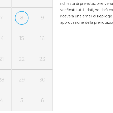
richiesta di prenotazione verrà
verificati tutti i dati, ne darà
riceverà una email di riepilo
7
8
9
approvazione della prenotazio
14
15
16
21
22
23
28
29
30
4
5
6