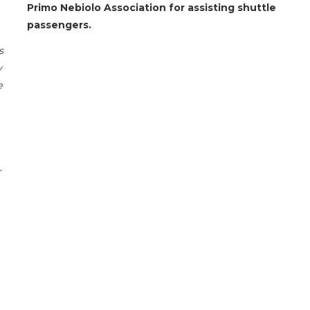
Primo Nebiolo Association for assisting shuttle
passengers.
s
y
e
r