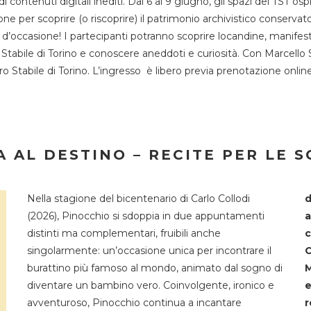
 di contenuti digitali inediti. Dal 6 al 9 giugno, gli spazi del 
one per scoprire (o riscoprire) il patrimonio archivistico conservat
d’occasione! I partecipanti potranno scoprire locandine, manifesti, 
o Stabile di Torino e conoscere aneddoti e curiosità. Con Marcello 
tro Stabile di Torino. L’ingresso è libero previa prenotazione onli
 AL DESTINO – RECITE PER LE 
Nella stagione del bicentenario di Carlo Collodi
d
(2026), Pinocchio si sdoppia in due appuntamenti
a
distinti ma complementari, fruibili anche
c
singolarmente: un’occasione unica per incontrare il
C
burattino più famoso al mondo, animato dal sogno di
M
diventare un bambino vero. Coinvolgente, ironico e
e
avventuroso, Pinocchio continua a incantare
r