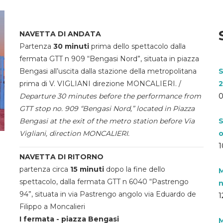
NAVETTA DI ANDATA
Partenza
30 minuti
prima dello spettacolo dalla
fermata GTT n 909 “Bengasi Nord”, situata in piazza
Bengasi all’uscita dalla stazione della metropolitana
S
prima di V. VIGLIANI direzione MONCALIERI. /
2
Departure 30 minutes before the performance from
0
GTT stop no. 909 “Bengasi Nord,” located in Piazza
Bengasi at the exit of the metro station before Via
S
Vigliani, direction MONCALIERI.
o
1
NAVETTA DI RITORNO
partenza circa
15 minuti
dopo la fine dello
M
spettacolo, dalla fermata GTT n 6040 “Pastrengo
n
94”, situata in via Pastrengo angolo via Eduardo de
1
Filippo a Moncalieri
I fermata - piazza Bengasi
M