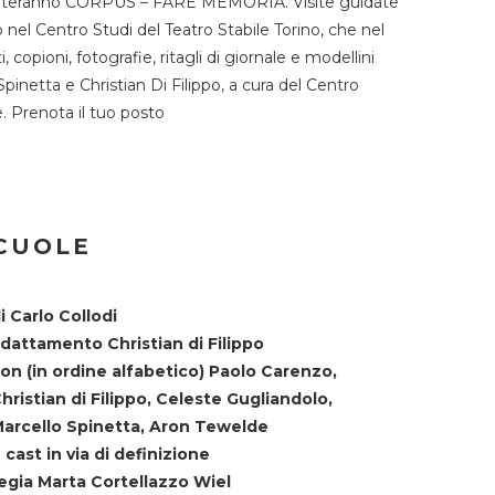
TST ospiteranno CORPUS – FARE MEMORIA. Visite guidate
o nel Centro Studi del Teatro Stabile Torino, che nel
copioni, fotografie, ritagli di giornale e modellini
Spinetta e Christian Di Filippo, a cura del Centro
ne. Prenota il tuo posto
SCUOLE
i Carlo Collodi
dattamento Christian di Filippo
on (in ordine alfabetico) Paolo Carenzo,
hristian di Filippo, Celeste Gugliandolo,
arcello Spinetta, Aron Tewelde
 cast in via di definizione
egia Marta Cortellazzo Wiel