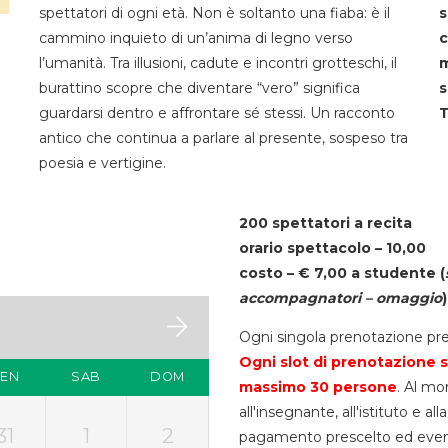
spettatori di ogni età. Non è soltanto una fiaba: è il
s
cammino inquieto di un’anima di legno verso
c
l’umanità. Tra illusioni, cadute e incontri grotteschi, il
m
burattino scopre che diventare “vero” significa
s
guardarsi dentro e affrontare sé stessi. Un racconto
T
antico che continua a parlare al presente, sospeso tra
poesia e vertigine.
200 spettatori a recita
orario spettacolo – 10,00
costo – € 7,00 a studente
(
accompagnatori – omaggio
)
Ogni singola prenotazione pre
Ogni slot di prenotazione s
VEN
SAB
DOM
massimo 30
persone
. Al mo
all'insegnante, all'istituto e a
31
1
2
pagamento prescelto ed eventua