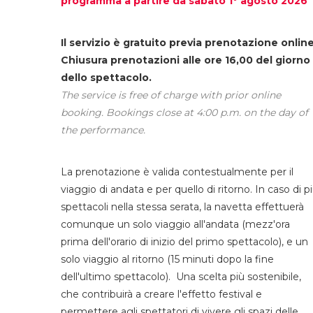
programma a partire da sabato 1° agosto 2026
Il servizio è gratuito previa prenotazione online
Chiusura prenotazioni alle ore 16,00 del giorno
dello spettacolo.
The service is free of charge with prior online
booking. Bookings close at 4:00 p.m. on the day of
the performance.
La prenotazione è valida contestualmente per il
viaggio di andata e per quello di ritorno. In caso di p
spettacoli nella stessa serata, la navetta effettuerà
comunque un solo viaggio all'andata (mezz'ora
prima dell'orario di inizio del primo spettacolo), e un
solo viaggio al ritorno (15 minuti dopo la fine
dell'ultimo spettacolo). Una scelta più sostenibile,
che contribuirà a creare l'effetto festival e
permettere agli spettatori di vivere gli spazi delle