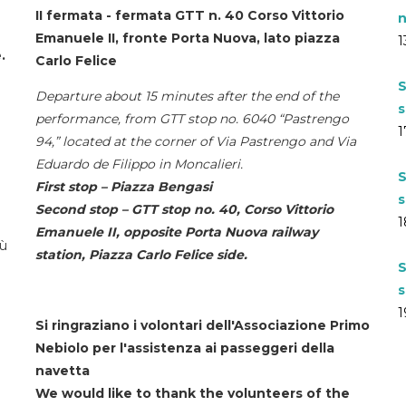
II fermata - fermata GTT n. 40 Corso Vittorio
n
Emanuele II, fronte Porta Nuova, lato piazza
1
.
Carlo Felice
S
Departure about 15 minutes after the end of the
s
performance, from GTT stop no. 6040 “Pastrengo
1
94,” located at the corner of Via Pastrengo and Via
Eduardo de Filippo in Moncalieri.
S
First stop – Piazza Bengasi
s
Second stop – GTT stop no. 40, Corso Vittorio
1
Emanuele II, opposite Porta Nuova railway
iù
station, Piazza Carlo Felice side.
S
s
1
Si ringraziano i volontari dell'Associazione Primo
Nebiolo per l'assistenza ai passeggeri della
navetta
We would like to thank the volunteers of the