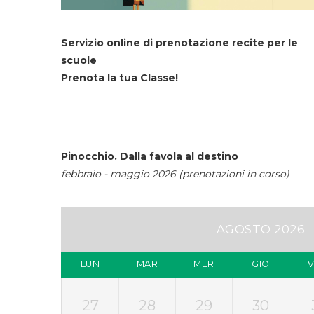
Servizio online di prenotazione recite per le
scuole
Prenota la tua Classe!
Pinocchio. Dalla favola al destino
febbraio - maggio 2026 (prenotazioni in corso)
AGOSTO 2026
LUN
MAR
MER
GIO
27
28
29
30