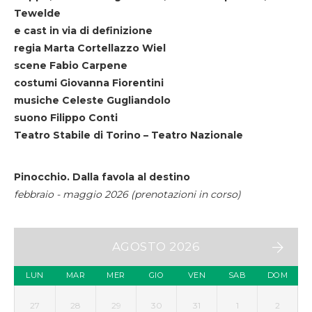
Tewelde
e cast in via di definizione
regia Marta Cortellazzo Wiel
scene Fabio Carpene
costumi Giovanna Fiorentini
musiche Celeste Gugliandolo
suono Filippo Conti
Teatro Stabile di Torino – Teatro Nazionale
Pinocchio. Dalla favola al destino
febbraio - maggio 2026 (prenotazioni in corso)
AGOSTO 2026
LUN
MAR
MER
GIO
VEN
SAB
DOM
27
28
29
30
31
1
2