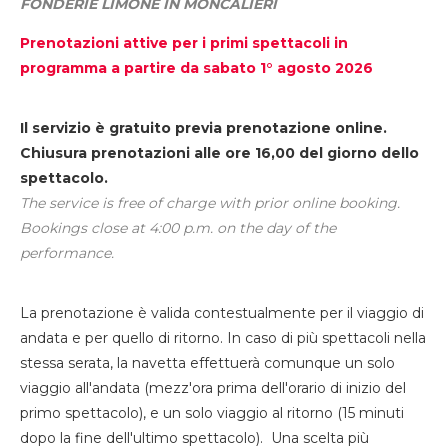
FONDERIE LIMONE IN MONCALIERI
Prenotazioni attive per i primi spettacoli in
programma a partire da sabato 1° agosto 2026
Il servizio è gratuito previa prenotazione online.
Chiusura prenotazioni alle ore 16,00 del giorno dello
spettacolo.
The service is free of charge with prior online booking.
Bookings close at 4:00 p.m. on the day of the
performance.
La prenotazione è valida contestualmente per il viaggio di
andata e per quello di ritorno. In caso di più spettacoli nella
stessa serata, la navetta effettuerà comunque un solo
viaggio all'andata (mezz'ora prima dell'orario di inizio del
primo spettacolo), e un solo viaggio al ritorno (15 minuti
dopo la fine dell'ultimo spettacolo). Una scelta più