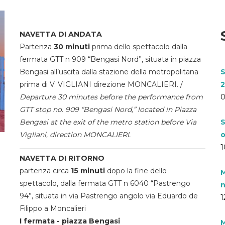
NAVETTA DI ANDATA
Partenza
30 minuti
prima dello spettacolo dalla
fermata GTT n 909 “Bengasi Nord”, situata in piazza
Bengasi all’uscita dalla stazione della metropolitana
S
prima di V. VIGLIANI direzione MONCALIERI. /
2
Departure 30 minutes before the performance from
0
GTT stop no. 909 “Bengasi Nord,” located in Piazza
Bengasi at the exit of the metro station before Via
S
Vigliani, direction MONCALIERI.
o
1
NAVETTA DI RITORNO
partenza circa
15 minuti
dopo la fine dello
M
spettacolo, dalla fermata GTT n 6040 “Pastrengo
n
94”, situata in via Pastrengo angolo via Eduardo de
1
Filippo a Moncalieri
I fermata - piazza Bengasi
M