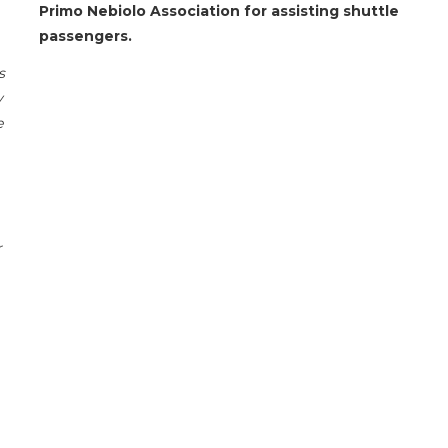
Primo Nebiolo Association for assisting shuttle
passengers.
s
y
e
r