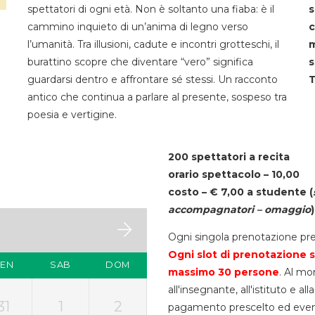
spettatori di ogni età. Non è soltanto una fiaba: è il
s
cammino inquieto di un’anima di legno verso
c
l’umanità. Tra illusioni, cadute e incontri grotteschi, il
m
burattino scopre che diventare “vero” significa
s
guardarsi dentro e affrontare sé stessi. Un racconto
T
antico che continua a parlare al presente, sospeso tra
poesia e vertigine.
200 spettatori a recita
orario spettacolo – 10,00
costo – € 7,00 a studente
(
accompagnatori – omaggio
)
Ogni singola prenotazione pre
Ogni slot di prenotazione s
VEN
SAB
DOM
massimo 30
persone
. Al mo
all'insegnante, all'istituto e a
31
1
2
pagamento prescelto ed eventua