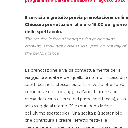
programma a partire da sabato 1° agosto 2026
Il servizio è gratuito previa prenotazione online
Chiusura prenotazioni alle ore 16,00 del giorno
dello spettacolo.
The service is free of charge with prior online
booking. Bookings close at 4:00 p.m. on the day of
the performance.
La prenotazione è valida contestualmente per il
viaggio di andata e per quello di ritorno. In caso di p
spettacoli nella stessa serata, la navetta effettuerà
comunque un solo viaggio all'andata (mezz'ora
prima dell'orario di inizio del primo spettacolo), e un
solo viaggio al ritorno (15 minuti dopo la fine
dell'ultimo spettacolo). Una scelta più sostenibile,
che contribuirà a creare l'effetto festival e
permettere agli spettatori di vivere gli spazi delle