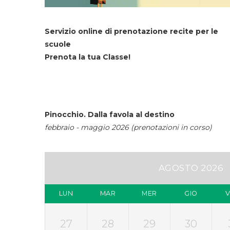
Servizio online di prenotazione recite per le
scuole
Prenota la tua Classe!
Pinocchio. Dalla favola al destino
febbraio - maggio 2026 (prenotazioni in corso)
AGOSTO 2026
LUN
MAR
MER
GIO
27
28
29
30