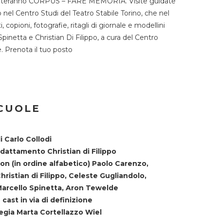
TST ospiteranno CORPUS – FARE MEMORIA. Visite guidate
o nel Centro Studi del Teatro Stabile Torino, che nel
copioni, fotografie, ritagli di giornale e modellini
Spinetta e Christian Di Filippo, a cura del Centro
ne. Prenota il tuo posto
SCUOLE
i Carlo Collodi
dattamento Christian di Filippo
on (in ordine alfabetico) Paolo Carenzo,
hristian di Filippo, Celeste Gugliandolo,
arcello Spinetta, Aron Tewelde
 cast in via di definizione
egia Marta Cortellazzo Wiel