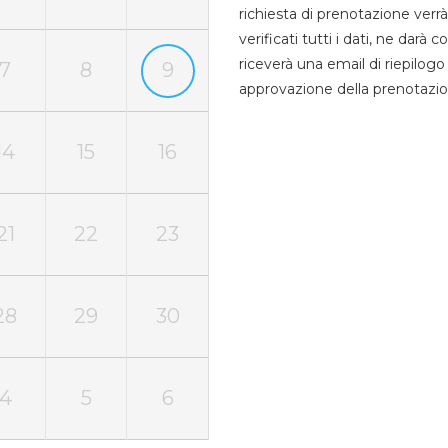
richiesta di prenotazione verrà
verificati tutti i dati, ne darà
riceverà una email di riepilo
7
8
9
approvazione della prenotazio
14
15
16
21
22
23
28
29
30
4
5
6