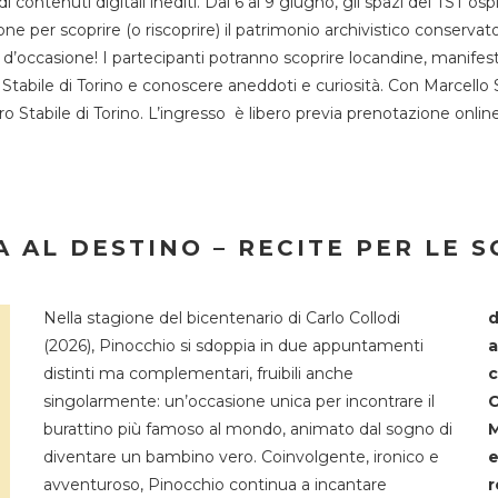
 di contenuti digitali inediti. Dal 6 al 9 giugno, gli spazi del 
one per scoprire (o riscoprire) il patrimonio archivistico conservat
d’occasione! I partecipanti potranno scoprire locandine, manifesti, 
o Stabile di Torino e conoscere aneddoti e curiosità. Con Marcello 
tro Stabile di Torino. L’ingresso è libero previa prenotazione onli
 AL DESTINO – RECITE PER LE 
Nella stagione del bicentenario di Carlo Collodi
d
(2026), Pinocchio si sdoppia in due appuntamenti
a
distinti ma complementari, fruibili anche
c
singolarmente: un’occasione unica per incontrare il
C
burattino più famoso al mondo, animato dal sogno di
M
diventare un bambino vero. Coinvolgente, ironico e
e
avventuroso, Pinocchio continua a incantare
r