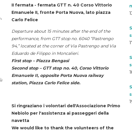
II fermata - fermata GTT n. 40 Corso Vittorio
n
Emanuele II, fronte Porta Nuova, lato piazza
1
.
Carlo Felice
S
Departure about 15 minutes after the end of the
s
performance, from GTT stop no. 6040 “Pastrengo
1
94,” located at the corner of Via Pastrengo and Via
Eduardo de Filippo in Moncalieri.
S
First stop – Piazza Bengasi
s
Second stop – GTT stop no. 40, Corso Vittorio
1
Emanuele II, opposite Porta Nuova railway
iù
station, Piazza Carlo Felice side.
S
s
1
Si ringraziano i volontari dell'Associazione Primo
Nebiolo per l'assistenza ai passeggeri della
navetta
We would like to thank the volunteers of the