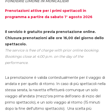
FONDERIE LIMONE IN MONCALIERI
Prenotazioni attive per i primi spettacoli in
programma a partire da sabato 1° agosto 2026
Il servizio è gratuito previa prenotazione online.
Chiusura prenotazioni alle ore 16,00 del giorno dello
spettacolo.
The service is free of charge with prior online booking.
Bookings close at 4:00 p.m. on the day of the
performance.
La prenotazione è valida contestualmente per il viaggio di
andata e per quello di ritorno. In caso di più spettacoli nella
stessa serata, la navetta effettuerà comunque un solo
viaggio all'andata (mezz'ora prima dell'orario di inizio del
primo spettacolo), e un solo viaggio al ritorno (15 minuti
dopo la fine dell'ultimo spettacolo). Una scelta più