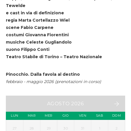
Tewelde
e cast in via di definizione
regia Marta Cortellazzo Wiel
scene Fabio Carpene
costumi Giovanna Fiorentini
musiche Celeste Gugliandolo
suono Filippo Conti
Teatro Stabile di Torino – Teatro Nazionale
Pinocchio. Dalla favola al destino
febbraio - maggio 2026 (prenotazioni in corso)
AGOSTO 2026
LUN
MAR
MER
GIO
VEN
SAB
DOM
27
28
29
30
31
1
2