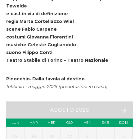
Tewelde
e cast in via di definizione
regia Marta Cortellazzo Wiel
scene Fabio Carpene
costumi Giovanna Fiorentini
musiche Celeste Gugliandolo
suono Filippo Conti
Teatro Stabile di Torino – Teatro Nazionale
Pinocchio. Dalla favola al destino
febbraio - maggio 2026 (prenotazioni in corso)
AGOSTO 2026
LUN
MAR
MER
GIO
VEN
SAB
DOM
27
28
29
30
31
1
2