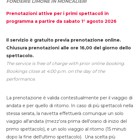
FONDERIE LIMONE IN MONCALIERI
Prenotazioni attive per i primi spettacoli in
programma a partire da sabato 1° agosto 2026
Il servizio è gratuito previa prenotazione online.
Chiusura prenotazioni alle ore 16,00 del giorno dello
spettacolo.
The service is free of charge with prior online booking.
Bookings close at 4:00 p.m. on the day of the
performance.
La prenotazione è valida contestualmente per il viaggio di
andata e per quello di ritorno. In caso di più spettacoli nella
stessa serata, la navetta effettuerà comunque un solo
viaggio all'andata (mezz'ora prima dell'orario di inizio del
primo spettacolo), e un solo viaggio al ritorno (15 minuti
dopo la fine dell'ultimo spettacolo). Una scelta più