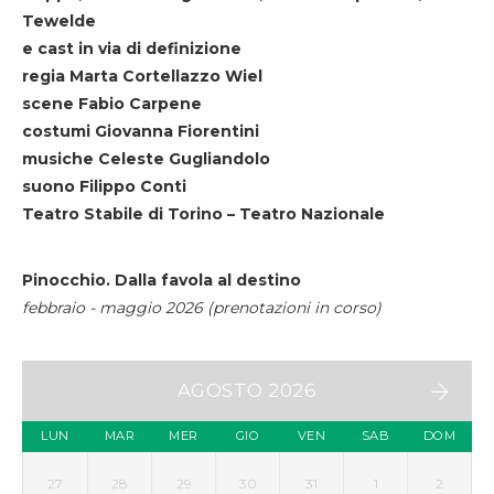
Tewelde
e cast in via di definizione
regia Marta Cortellazzo Wiel
scene Fabio Carpene
costumi Giovanna Fiorentini
musiche Celeste Gugliandolo
suono Filippo Conti
Teatro Stabile di Torino – Teatro Nazionale
Pinocchio. Dalla favola al destino
febbraio - maggio 2026 (prenotazioni in corso)
AGOSTO 2026
LUN
MAR
MER
GIO
VEN
SAB
DOM
27
28
29
30
31
1
2