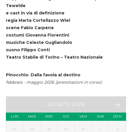
Tewelde
e cast in via di definizione
regia Marta Cortellazzo Wiel
scene Fabio Carpene
costumi Giovanna Fiorentini
musiche Celeste Gugliandolo
suono Filippo Conti
Teatro Stabile di Torino – Teatro Nazionale
Pinocchio. Dalla favola al destino
febbraio - maggio 2026 (prenotazioni in corso)
AGOSTO 2026
LUN
MAR
MER
GIO
VEN
SAB
DOM
27
28
29
30
31
1
2