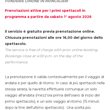
FONDERIE LIMONE IN MONCALIERI
Prenotazioni attive per i primi spettacoli in
programma a partire da sabato 1° agosto 2026
Il servizio è gratuito previa prenotazione online.
Chiusura prenotazioni alle ore 16,00 del giorno dello
spettacolo.
The service is free of charge with prior online booking.
Bookings close at 4:00 p.m. on the day of the
performance.
La prenotazione è valida contestualmente per il viaggio di
andata e per quello di ritorno. In caso di più spettacoli nella
stessa serata, la navetta effettuerà comunque un solo
viaggio all'andata (mezz'ora prima dell'orario di inizio del
primo spettacolo), e un solo viaggio al ritorno (15 minuti
dopo la fine dell'ultimo spettacolo). Una scelta più