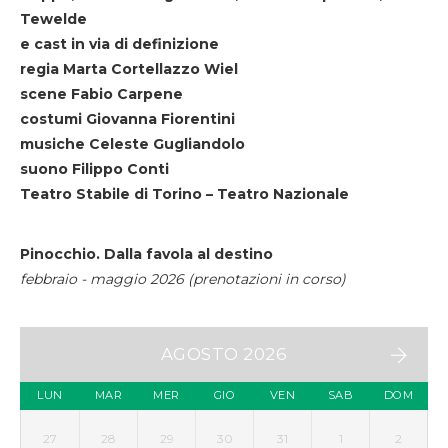
Tewelde
e cast in via di definizione
regia Marta Cortellazzo Wiel
scene Fabio Carpene
costumi Giovanna Fiorentini
musiche Celeste Gugliandolo
suono Filippo Conti
Teatro Stabile di Torino – Teatro Nazionale
Pinocchio. Dalla favola al destino
febbraio - maggio 2026 (prenotazioni in corso)
AGOSTO 2026
LUN
MAR
MER
GIO
VEN
SAB
DOM
27
28
29
30
31
1
2