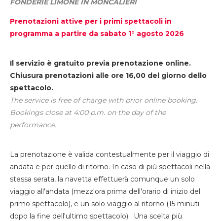
FONDERIE LIMONE IN MONCALIERI
Prenotazioni attive per i primi spettacoli in
programma a partire da sabato 1° agosto 2026
Il servizio è gratuito previa prenotazione online.
Chiusura prenotazioni alle ore 16,00 del giorno dello
spettacolo.
The service is free of charge with prior online booking.
Bookings close at 4:00 p.m. on the day of the
performance.
La prenotazione è valida contestualmente per il viaggio di
andata e per quello di ritorno. In caso di più spettacoli nella
stessa serata, la navetta effettuerà comunque un solo
viaggio all'andata (mezz'ora prima dell'orario di inizio del
primo spettacolo), e un solo viaggio al ritorno (15 minuti
dopo la fine dell'ultimo spettacolo). Una scelta più