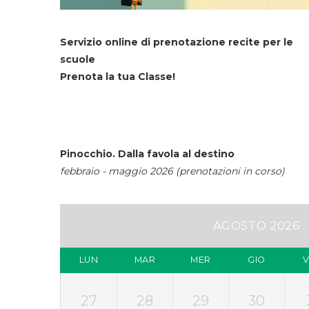
Servizio online di prenotazione recite per le
scuole
Prenota la tua Classe!
Pinocchio. Dalla favola al destino
febbraio - maggio 2026 (prenotazioni in corso)
AGOSTO 2026
LUN
MAR
MER
GIO
27
28
29
30