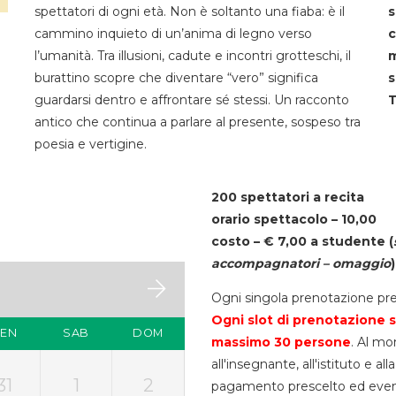
spettatori di ogni età. Non è soltanto una fiaba: è il
s
cammino inquieto di un’anima di legno verso
c
l’umanità. Tra illusioni, cadute e incontri grotteschi, il
m
burattino scopre che diventare “vero” significa
s
guardarsi dentro e affrontare sé stessi. Un racconto
T
antico che continua a parlare al presente, sospeso tra
poesia e vertigine.
200 spettatori a recita
orario spettacolo – 10,00
costo – € 7,00 a studente
(
accompagnatori – omaggio
)
Ogni singola prenotazione pre
Ogni slot di prenotazione s
VEN
SAB
DOM
massimo 30
persone
. Al mo
all'insegnante, all'istituto e a
31
1
2
pagamento prescelto ed eventua