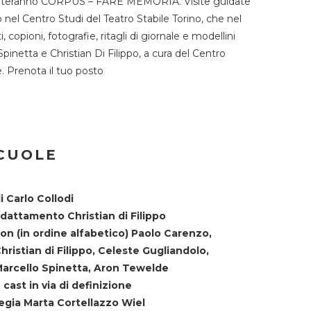
TST ospiteranno CORPUS – FARE MEMORIA. Visite guidate
o nel Centro Studi del Teatro Stabile Torino, che nel
copioni, fotografie, ritagli di giornale e modellini
Spinetta e Christian Di Filippo, a cura del Centro
ne. Prenota il tuo posto
SCUOLE
i Carlo Collodi
dattamento Christian di Filippo
on (in ordine alfabetico) Paolo Carenzo,
hristian di Filippo, Celeste Gugliandolo,
arcello Spinetta, Aron Tewelde
 cast in via di definizione
egia Marta Cortellazzo Wiel