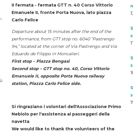
II fermata - fermata GTT n. 40 Corso Vittorio
n
Emanuele II, fronte Porta Nuova, lato piazza
1
.
Carlo Felice
S
Departure about 15 minutes after the end of the
s
performance, from GTT stop no. 6040 “Pastrengo
1
94,” located at the corner of Via Pastrengo and Via
Eduardo de Filippo in Moncalieri.
S
First stop – Piazza Bengasi
s
Second stop – GTT stop no. 40, Corso Vittorio
1
Emanuele II, opposite Porta Nuova railway
iù
station, Piazza Carlo Felice side.
S
s
1
Si ringraziano i volontari dell'Associazione Primo
Nebiolo per l'assistenza ai passeggeri della
navetta
We would like to thank the volunteers of the