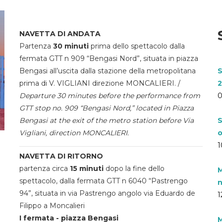
NAVETTA DI ANDATA
Partenza
30 minuti
prima dello spettacolo dalla
fermata GTT n 909 “Bengasi Nord”, situata in piazza
Bengasi all’uscita dalla stazione della metropolitana
S
prima di V. VIGLIANI direzione MONCALIERI. /
2
Departure 30 minutes before the performance from
0
GTT stop no. 909 “Bengasi Nord,” located in Piazza
Bengasi at the exit of the metro station before Via
S
Vigliani, direction MONCALIERI.
o
1
NAVETTA DI RITORNO
partenza circa
15 minuti
dopo la fine dello
M
spettacolo, dalla fermata GTT n 6040 “Pastrengo
n
94”, situata in via Pastrengo angolo via Eduardo de
1
Filippo a Moncalieri
I fermata - piazza Bengasi
M