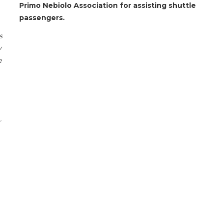
Primo Nebiolo Association for assisting shuttle
passengers.
s
y
e
r