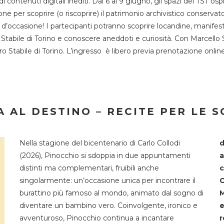
 di contenuti digitali inediti. Dal 6 al 9 giugno, gli spazi del 
one per scoprire (o riscoprire) il patrimonio archivistico conservat
d’occasione! I partecipanti potranno scoprire locandine, manifesti, 
o Stabile di Torino e conoscere aneddoti e curiosità. Con Marcello 
tro Stabile di Torino. L’ingresso è libero previa prenotazione onli
 AL DESTINO – RECITE PER LE 
Nella stagione del bicentenario di Carlo Collodi
d
(2026), Pinocchio si sdoppia in due appuntamenti
a
distinti ma complementari, fruibili anche
c
singolarmente: un’occasione unica per incontrare il
C
burattino più famoso al mondo, animato dal sogno di
M
diventare un bambino vero. Coinvolgente, ironico e
e
avventuroso, Pinocchio continua a incantare
r