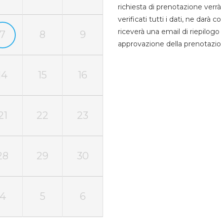
richiesta di prenotazione verrà
verificati tutti i dati, ne darà
riceverà una email di riepilo
7
8
9
approvazione della prenotazio
14
15
16
21
22
23
28
29
30
4
5
6