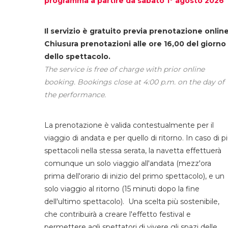
programma a partire da sabato 1° agosto 2026
Il servizio è gratuito previa prenotazione online
Chiusura prenotazioni alle ore 16,00 del giorno
dello spettacolo.
The service is free of charge with prior online
booking. Bookings close at 4:00 p.m. on the day of
the performance.
La prenotazione è valida contestualmente per il
viaggio di andata e per quello di ritorno. In caso di p
spettacoli nella stessa serata, la navetta effettuerà
comunque un solo viaggio all'andata (mezz'ora
prima dell'orario di inizio del primo spettacolo), e un
solo viaggio al ritorno (15 minuti dopo la fine
dell'ultimo spettacolo). Una scelta più sostenibile,
che contribuirà a creare l'effetto festival e
permettere agli spettatori di vivere gli spazi delle