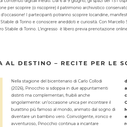
 di contenuti digitali inediti. Dal 6 al 9 giugno, gli spazi del 
one per scoprire (o riscoprire) il patrimonio archivistico conservat
d’occasione! I partecipanti potranno scoprire locandine, manifesti, 
o Stabile di Torino e conoscere aneddoti e curiosità. Con Marcello 
tro Stabile di Torino. L’ingresso è libero previa prenotazione onli
 AL DESTINO – RECITE PER LE 
Nella stagione del bicentenario di Carlo Collodi
d
(2026), Pinocchio si sdoppia in due appuntamenti
a
distinti ma complementari, fruibili anche
c
singolarmente: un’occasione unica per incontrare il
C
burattino più famoso al mondo, animato dal sogno di
M
diventare un bambino vero. Coinvolgente, ironico e
e
avventuroso, Pinocchio continua a incantare
r