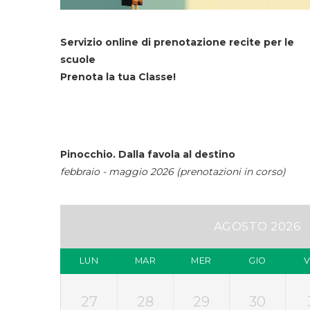
Servizio online di prenotazione recite per le
scuole
Prenota la tua Classe!
Pinocchio. Dalla favola al destino
febbraio - maggio 2026 (prenotazioni in corso)
AGOSTO 2026
LUN
MAR
MER
GIO
27
28
29
30