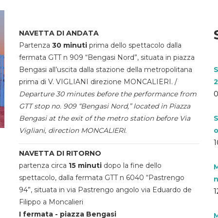
NAVETTA DI ANDATA
Partenza
30 minuti
prima dello spettacolo dalla
fermata GTT n 909 “Bengasi Nord”, situata in piazza
Bengasi all’uscita dalla stazione della metropolitana
S
prima di V. VIGLIANI direzione MONCALIERI. /
2
Departure 30 minutes before the performance from
0
GTT stop no. 909 “Bengasi Nord,” located in Piazza
Bengasi at the exit of the metro station before Via
S
Vigliani, direction MONCALIERI.
o
1
NAVETTA DI RITORNO
partenza circa
15 minuti
dopo la fine dello
M
spettacolo, dalla fermata GTT n 6040 “Pastrengo
n
94”, situata in via Pastrengo angolo via Eduardo de
1
Filippo a Moncalieri
I fermata - piazza Bengasi
M