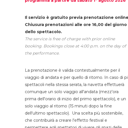
programma a partire da sabato 1° agosto 2026
Il servizio è gratuito previa prenotazione online
Chiusura prenotazioni alle ore 16,00 del giorno
dello spettacolo.
The service is free of charge with prior online
booking. Bookings close at 4:00 p.m. on the day of
the performance.
La prenotazione è valida contestualmente per il
viaggio di andata e per quello di ritorno. In caso di p
spettacoli nella stessa serata, la navetta effettuerà
comunque un solo viaggio all'andata (mezz'ora
prima dell'orario di inizio del primo spettacolo), e un
solo viaggio al ritorno (15 minuti dopo la fine
dell'ultimo spettacolo). Una scelta più sostenibile,
che contribuirà a creare l'effetto festival e
permettere agli spettatori di vivere gli spazi delle