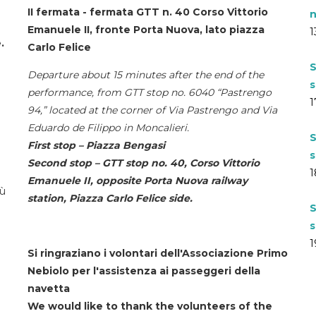
II fermata - fermata GTT n. 40 Corso Vittorio
n
Emanuele II, fronte Porta Nuova, lato piazza
1
.
Carlo Felice
S
Departure about 15 minutes after the end of the
s
performance, from GTT stop no. 6040 “Pastrengo
1
94,” located at the corner of Via Pastrengo and Via
Eduardo de Filippo in Moncalieri.
S
First stop – Piazza Bengasi
s
Second stop – GTT stop no. 40, Corso Vittorio
1
Emanuele II, opposite Porta Nuova railway
iù
station, Piazza Carlo Felice side.
S
s
1
Si ringraziano i volontari dell'Associazione Primo
Nebiolo per l'assistenza ai passeggeri della
navetta
We would like to thank the volunteers of the