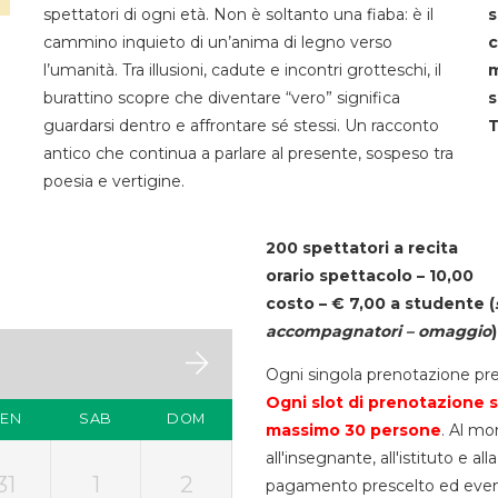
spettatori di ogni età. Non è soltanto una fiaba: è il
s
cammino inquieto di un’anima di legno verso
c
l’umanità. Tra illusioni, cadute e incontri grotteschi, il
m
burattino scopre che diventare “vero” significa
s
guardarsi dentro e affrontare sé stessi. Un racconto
T
antico che continua a parlare al presente, sospeso tra
poesia e vertigine.
200 spettatori a recita
orario spettacolo – 10,00
costo – € 7,00 a studente
(
accompagnatori – omaggio
)
Ogni singola prenotazione pre
Ogni slot di prenotazione s
VEN
SAB
DOM
massimo 30
persone
. Al mo
all'insegnante, all'istituto e a
31
1
2
pagamento prescelto ed eventua