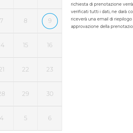
richiesta di prenotazione verrà
verificati tutti i dati, ne darà
riceverà una email di riepilo
7
8
9
approvazione della prenotazio
14
15
16
21
22
23
28
29
30
4
5
6