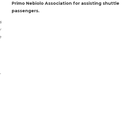
Primo Nebiolo Association for assisting shuttle
passengers.
s
y
e
r