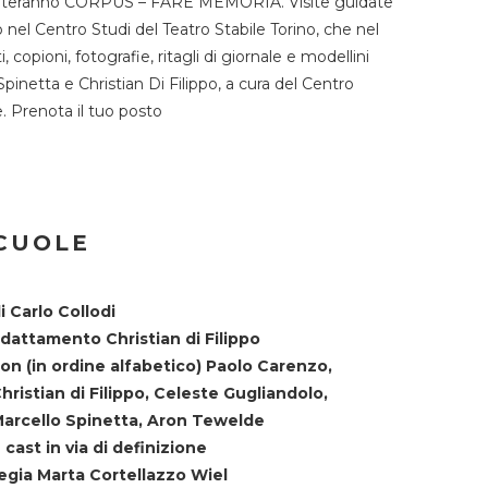
TST ospiteranno CORPUS – FARE MEMORIA. Visite guidate
o nel Centro Studi del Teatro Stabile Torino, che nel
copioni, fotografie, ritagli di giornale e modellini
Spinetta e Christian Di Filippo, a cura del Centro
ne. Prenota il tuo posto
SCUOLE
i Carlo Collodi
dattamento Christian di Filippo
on (in ordine alfabetico) Paolo Carenzo,
hristian di Filippo, Celeste Gugliandolo,
arcello Spinetta, Aron Tewelde
 cast in via di definizione
egia Marta Cortellazzo Wiel