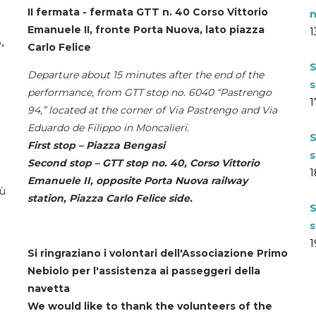
II fermata - fermata GTT n. 40 Corso Vittorio
n
Emanuele II, fronte Porta Nuova, lato piazza
1
.
Carlo Felice
S
Departure about 15 minutes after the end of the
s
performance, from GTT stop no. 6040 “Pastrengo
1
94,” located at the corner of Via Pastrengo and Via
Eduardo de Filippo in Moncalieri.
S
First stop – Piazza Bengasi
s
Second stop – GTT stop no. 40, Corso Vittorio
1
Emanuele II, opposite Porta Nuova railway
iù
station, Piazza Carlo Felice side.
S
s
1
Si ringraziano i volontari dell'Associazione Primo
Nebiolo per l'assistenza ai passeggeri della
navetta
We would like to thank the volunteers of the