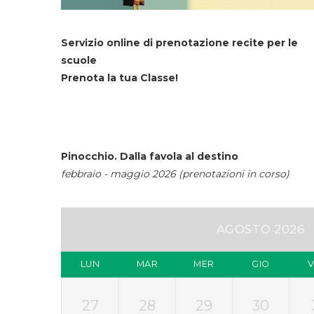
Servizio online di prenotazione recite per le
scuole
Prenota la tua Classe!
Pinocchio. Dalla favola al destino
febbraio - maggio 2026 (prenotazioni in corso)
AGOSTO 2026
LUN
MAR
MER
GIO
27
28
29
30