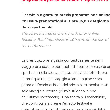
programma a partire da sabato 1° agosto 2026
Il servizio è gratuito previa prenotazione online
Chiusura prenotazioni alle ore 16,00 del giorno
dello spettacolo.
The service is free of charge with prior online
booking. Bookings close at 4:00 p.m. on the day of
the performance.
La prenotazione è valida contestualmente per il
viaggio di andata e per quello di ritorno. In caso di p
spettacoli nella stessa serata, la navetta effettuerà
comunque un solo viaggio all'andata (mezz'ora
prima dell'orario di inizio del primo spettacolo), e un
solo viaggio al ritorno (15 minuti dopo la fine
dell'ultimo spettacolo). Una scelta più sostenibile,
che contribuirà a creare l'effetto festival e
permettere agli spettatori di vivere gli spazi delle