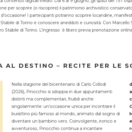
 di contenuti digitali inediti. Dal 6 al 9 giugno, gli spazi del 
one per scoprire (o riscoprire) il patrimonio archivistico conservat
d’occasione! I partecipanti potranno scoprire locandine, manifesti, 
o Stabile di Torino e conoscere aneddoti e curiosità. Con Marcello 
tro Stabile di Torino. L’ingresso è libero previa prenotazione onli
 AL DESTINO – RECITE PER LE 
Nella stagione del bicentenario di Carlo Collodi
d
(2026), Pinocchio si sdoppia in due appuntamenti
a
distinti ma complementari, fruibili anche
c
singolarmente: un’occasione unica per incontrare il
C
burattino più famoso al mondo, animato dal sogno di
M
diventare un bambino vero. Coinvolgente, ironico e
e
avventuroso, Pinocchio continua a incantare
r