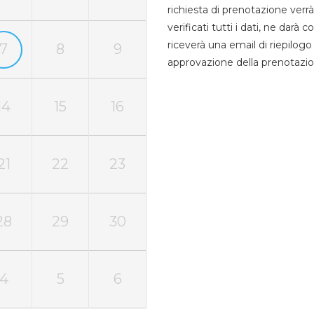
richiesta di prenotazione verrà
verificati tutti i dati, ne darà
riceverà una email di riepilo
7
8
9
approvazione della prenotazio
14
15
16
21
22
23
28
29
30
4
5
6