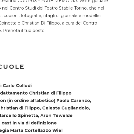
TST ospiteranno CORPUS – FARE MEMORIA. Visite guidate
o nel Centro Studi del Teatro Stabile Torino, che nel
copioni, fotografie, ritagli di giornale e modellini
Spinetta e Christian Di Filippo, a cura del Centro
ne. Prenota il tuo posto
SCUOLE
i Carlo Collodi
dattamento Christian di Filippo
on (in ordine alfabetico) Paolo Carenzo,
hristian di Filippo, Celeste Gugliandolo,
arcello Spinetta, Aron Tewelde
 cast in via di definizione
egia Marta Cortellazzo Wiel