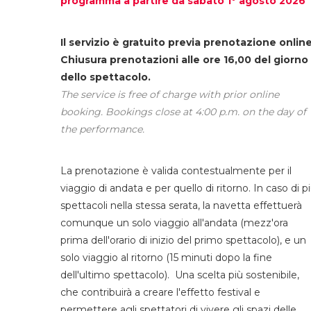
programma a partire da sabato 1° agosto 2026
Il servizio è gratuito previa prenotazione online
Chiusura prenotazioni alle ore 16,00 del giorno
dello spettacolo.
The service is free of charge with prior online
booking. Bookings close at 4:00 p.m. on the day of
the performance.
La prenotazione è valida contestualmente per il
viaggio di andata e per quello di ritorno. In caso di p
spettacoli nella stessa serata, la navetta effettuerà
comunque un solo viaggio all'andata (mezz'ora
prima dell'orario di inizio del primo spettacolo), e un
solo viaggio al ritorno (15 minuti dopo la fine
dell'ultimo spettacolo). Una scelta più sostenibile,
che contribuirà a creare l'effetto festival e
permettere agli spettatori di vivere gli spazi delle