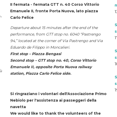
II fermata - fermata GTT n. 40 Corso Vittorio
n
Emanuele II, fronte Porta Nuova, lato piazza
1
.
Carlo Felice
S
Departure about 15 minutes after the end of the
s
performance, from GTT stop no. 6040 “Pastrengo
1
94,” located at the corner of Via Pastrengo and Via
Eduardo de Filippo in Moncalieri.
S
First stop – Piazza Bengasi
s
Second stop – GTT stop no. 40, Corso Vittorio
1
Emanuele II, opposite Porta Nuova railway
iù
station, Piazza Carlo Felice side.
S
s
1
Si ringraziano i volontari dell'Associazione Primo
Nebiolo per l'assistenza ai passeggeri della
navetta
We would like to thank the volunteers of the