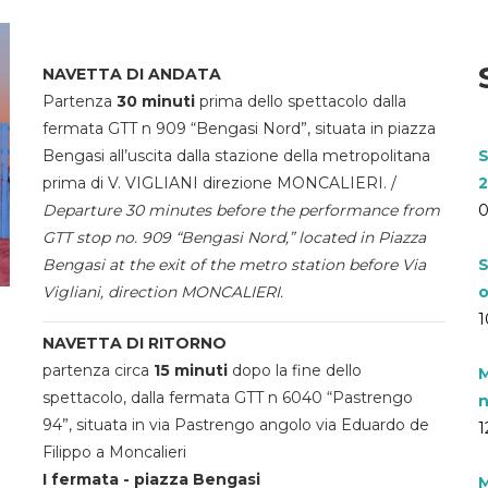
NAVETTA DI ANDATA
Partenza
30 minuti
prima dello spettacolo dalla
fermata GTT n 909 “Bengasi Nord”, situata in piazza
Bengasi all’uscita dalla stazione della metropolitana
S
prima di V. VIGLIANI direzione MONCALIERI. /
2
Departure 30 minutes before the performance from
0
GTT stop no. 909 “Bengasi Nord,” located in Piazza
Bengasi at the exit of the metro station before Via
S
Vigliani, direction MONCALIERI.
o
1
NAVETTA DI RITORNO
partenza circa
15 minuti
dopo la fine dello
M
spettacolo, dalla fermata GTT n 6040 “Pastrengo
n
94”, situata in via Pastrengo angolo via Eduardo de
1
Filippo a Moncalieri
I fermata - piazza Bengasi
M