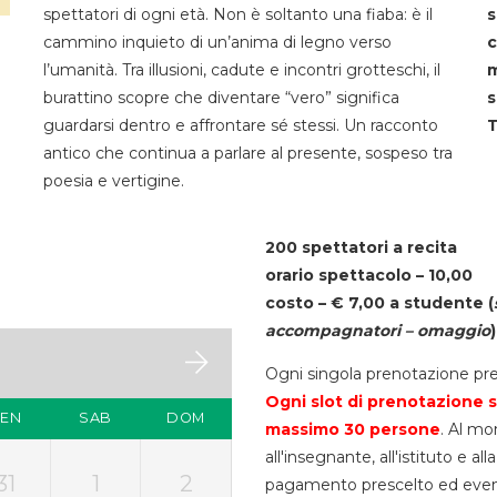
spettatori di ogni età. Non è soltanto una fiaba: è il
s
cammino inquieto di un’anima di legno verso
c
l’umanità. Tra illusioni, cadute e incontri grotteschi, il
m
burattino scopre che diventare “vero” significa
s
guardarsi dentro e affrontare sé stessi. Un racconto
T
antico che continua a parlare al presente, sospeso tra
poesia e vertigine.
200 spettatori a recita
orario spettacolo – 10,00
costo – € 7,00 a studente
(
accompagnatori – omaggio
)
Ogni singola prenotazione pre
Ogni slot di prenotazione s
VEN
SAB
DOM
massimo 30
persone
. Al mo
all'insegnante, all'istituto e a
31
1
2
pagamento prescelto ed eventua