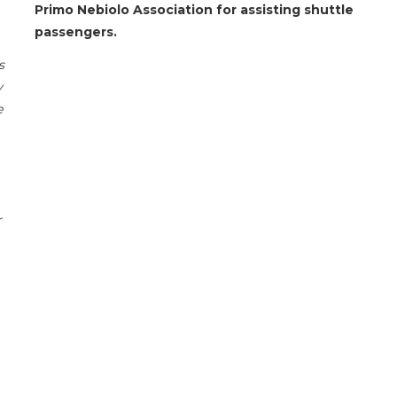
Primo Nebiolo Association for assisting shuttle
passengers.
s
y
e
r