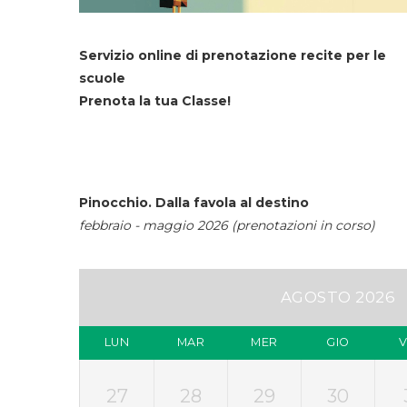
Servizio online di prenotazione recite per le
scuole
Prenota la tua Classe!
Pinocchio. Dalla favola al destino
febbraio - maggio 2026 (prenotazioni in corso)
AGOSTO 2026
LUN
MAR
MER
GIO
27
28
29
30