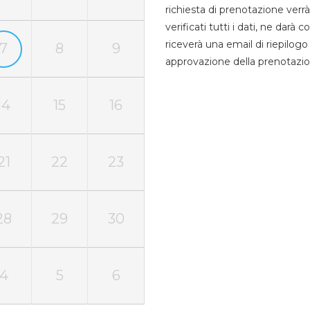
richiesta di prenotazione verrà
verificati tutti i dati, ne darà
riceverà una email di riepilo
7
8
9
approvazione della prenotazio
14
15
16
21
22
23
28
29
30
4
5
6