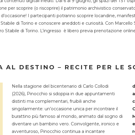
 di contenuti digitali inediti. Dal 6 al 9 giugno, gli spazi del 
one per scoprire (o riscoprire) il patrimonio archivistico conservat
d’occasione! I partecipanti potranno scoprire locandine, manifesti, 
o Stabile di Torino e conoscere aneddoti e curiosità. Con Marcello 
tro Stabile di Torino. L’ingresso è libero previa prenotazione onli
 AL DESTINO – RECITE PER LE 
Nella stagione del bicentenario di Carlo Collodi
d
(2026), Pinocchio si sdoppia in due appuntamenti
a
distinti ma complementari, fruibili anche
c
singolarmente: un’occasione unica per incontrare il
C
burattino più famoso al mondo, animato dal sogno di
M
diventare un bambino vero. Coinvolgente, ironico e
e
avventuroso, Pinocchio continua a incantare
r