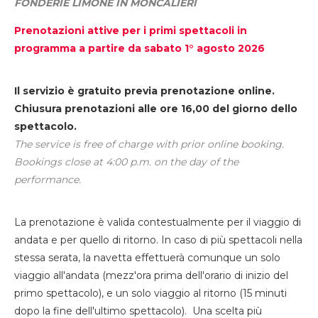
FONDERIE LIMONE IN MONCALIERI
Prenotazioni attive per i primi spettacoli in
programma a partire da sabato 1° agosto 2026
Il servizio è gratuito previa prenotazione online.
Chiusura prenotazioni alle ore 16,00 del giorno dello
spettacolo.
The service is free of charge with prior online booking.
Bookings close at 4:00 p.m. on the day of the
performance.
La prenotazione è valida contestualmente per il viaggio di
andata e per quello di ritorno. In caso di più spettacoli nella
stessa serata, la navetta effettuerà comunque un solo
viaggio all'andata (mezz'ora prima dell'orario di inizio del
primo spettacolo), e un solo viaggio al ritorno (15 minuti
dopo la fine dell'ultimo spettacolo). Una scelta più