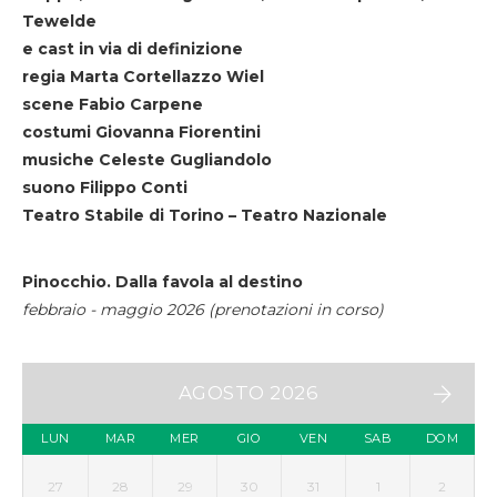
Tewelde
e cast in via di definizione
regia Marta Cortellazzo Wiel
scene Fabio Carpene
costumi Giovanna Fiorentini
musiche Celeste Gugliandolo
suono Filippo Conti
Teatro Stabile di Torino – Teatro Nazionale
Pinocchio. Dalla favola al destino
febbraio - maggio 2026 (prenotazioni in corso)
AGOSTO 2026
LUN
MAR
MER
GIO
VEN
SAB
DOM
27
28
29
30
31
1
2