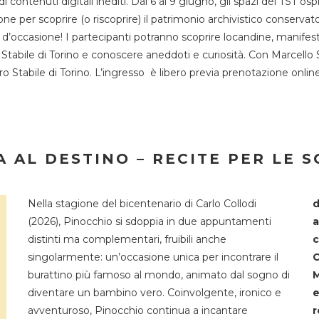
 di contenuti digitali inediti. Dal 6 al 9 giugno, gli spazi del 
one per scoprire (o riscoprire) il patrimonio archivistico conservat
d’occasione! I partecipanti potranno scoprire locandine, manifesti, 
o Stabile di Torino e conoscere aneddoti e curiosità. Con Marcello 
tro Stabile di Torino. L’ingresso è libero previa prenotazione onli
 AL DESTINO – RECITE PER LE 
Nella stagione del bicentenario di Carlo Collodi
d
(2026), Pinocchio si sdoppia in due appuntamenti
a
distinti ma complementari, fruibili anche
c
singolarmente: un’occasione unica per incontrare il
C
burattino più famoso al mondo, animato dal sogno di
M
diventare un bambino vero. Coinvolgente, ironico e
e
avventuroso, Pinocchio continua a incantare
r