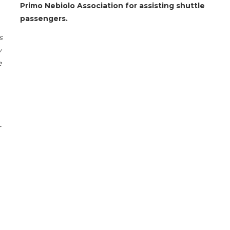
Primo Nebiolo Association for assisting shuttle
passengers.
s
y
e
r