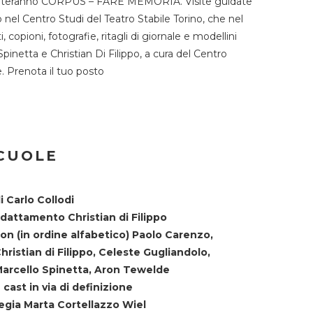
TST ospiteranno CORPUS – FARE MEMORIA. Visite guidate
o nel Centro Studi del Teatro Stabile Torino, che nel
copioni, fotografie, ritagli di giornale e modellini
Spinetta e Christian Di Filippo, a cura del Centro
ne. Prenota il tuo posto
SCUOLE
i Carlo Collodi
dattamento Christian di Filippo
on (in ordine alfabetico) Paolo Carenzo,
hristian di Filippo, Celeste Gugliandolo,
arcello Spinetta, Aron Tewelde
 cast in via di definizione
egia Marta Cortellazzo Wiel