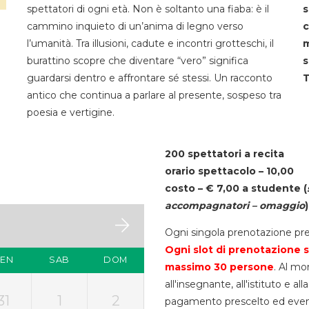
spettatori di ogni età. Non è soltanto una fiaba: è il
s
cammino inquieto di un’anima di legno verso
c
l’umanità. Tra illusioni, cadute e incontri grotteschi, il
m
burattino scopre che diventare “vero” significa
s
guardarsi dentro e affrontare sé stessi. Un racconto
T
antico che continua a parlare al presente, sospeso tra
poesia e vertigine.
200 spettatori a recita
orario spettacolo – 10,00
costo – € 7,00 a studente
(
accompagnatori – omaggio
)
Ogni singola prenotazione pre
Ogni slot di prenotazione s
VEN
SAB
DOM
massimo 30
persone
. Al mo
all'insegnante, all'istituto e a
31
1
2
pagamento prescelto ed eventua