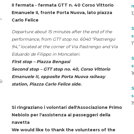
II fermata - fermata GTT n. 40 Corso Vittorio
n
Emanuele II, fronte Porta Nuova, lato piazza
1
.
Carlo Felice
S
Departure about 15 minutes after the end of the
s
performance, from GTT stop no. 6040 “Pastrengo
1
94,” located at the corner of Via Pastrengo and Via
Eduardo de Filippo in Moncalieri.
S
First stop – Piazza Bengasi
s
Second stop – GTT stop no. 40, Corso Vittorio
1
Emanuele II, opposite Porta Nuova railway
iù
station, Piazza Carlo Felice side.
S
s
1
Si ringraziano i volontari dell'Associazione Primo
Nebiolo per l'assistenza ai passeggeri della
navetta
We would like to thank the volunteers of the