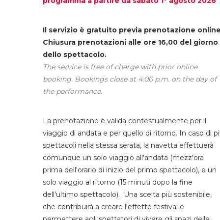
programma a partire da sabato 1° agosto 2026
Il servizio è gratuito previa prenotazione online
Chiusura prenotazioni alle ore 16,00 del giorno
dello spettacolo.
The service is free of charge with prior online
booking. Bookings close at 4:00 p.m. on the day of
the performance.
La prenotazione è valida contestualmente per il
viaggio di andata e per quello di ritorno. In caso di p
spettacoli nella stessa serata, la navetta effettuerà
comunque un solo viaggio all'andata (mezz'ora
prima dell'orario di inizio del primo spettacolo), e un
solo viaggio al ritorno (15 minuti dopo la fine
dell'ultimo spettacolo). Una scelta più sostenibile,
che contribuirà a creare l'effetto festival e
permettere agli spettatori di vivere gli spazi delle