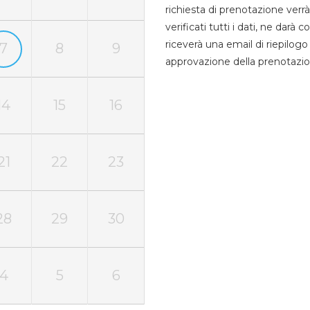
richiesta di prenotazione verrà
verificati tutti i dati, ne darà
riceverà una email di riepilo
7
8
9
approvazione della prenotazio
14
15
16
21
22
23
28
29
30
4
5
6