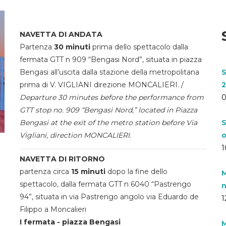
NAVETTA DI ANDATA
Partenza
30 minuti
prima dello spettacolo dalla
fermata GTT n 909 “Bengasi Nord”, situata in piazza
Bengasi all’uscita dalla stazione della metropolitana
S
prima di V. VIGLIANI direzione MONCALIERI. /
2
Departure 30 minutes before the performance from
0
GTT stop no. 909 “Bengasi Nord,” located in Piazza
Bengasi at the exit of the metro station before Via
S
Vigliani, direction MONCALIERI.
o
1
NAVETTA DI RITORNO
partenza circa
15 minuti
dopo la fine dello
M
spettacolo, dalla fermata GTT n 6040 “Pastrengo
n
94”, situata in via Pastrengo angolo via Eduardo de
1
Filippo a Moncalieri
I fermata - piazza Bengasi
M