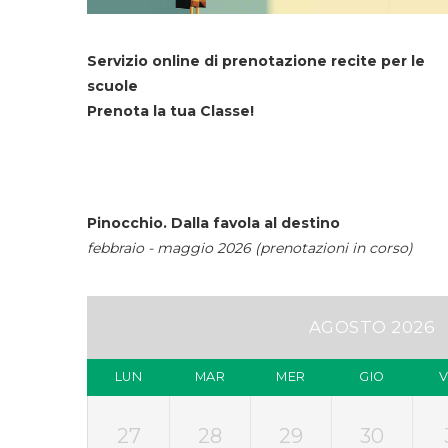
Servizio online di prenotazione recite per le
scuole
Prenota la tua Classe!
Pinocchio. Dalla favola al destino
febbraio - maggio 2026 (prenotazioni in corso)
AGOSTO 2026
LUN
MAR
MER
GIO
27
28
29
30