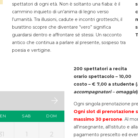
spettatori di ogni età. Non è soltanto una fiaba: è il
s
cammino inquieto di un’anima di legno verso
c
l’umanità. Tra illusioni, cadute e incontri grotteschi, il
m
burattino scopre che diventare “vero” significa
s
guardarsi dentro e affrontare sé stessi. Un racconto
T
antico che continua a parlare al presente, sospeso tra
poesia e vertigine.
200 spettatori a recita
orario spettacolo – 10,00
costo – € 7,00 a studente
(
accompagnatori – omaggio
)
Ogni singola prenotazione pre
Ogni slot di prenotazione s
VEN
SAB
DOM
massimo 30
persone
. Al mo
all'insegnante, all'istituto e a
31
1
2
pagamento prescelto ed eventua