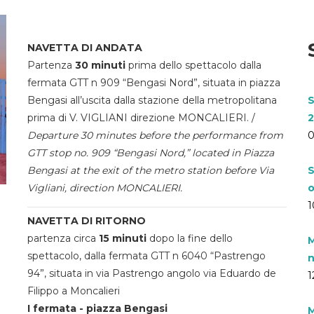
NAVETTA DI ANDATA
Partenza
30 minuti
prima dello spettacolo dalla
fermata GTT n 909 “Bengasi Nord”, situata in piazza
Bengasi all’uscita dalla stazione della metropolitana
S
prima di V. VIGLIANI direzione MONCALIERI. /
2
Departure 30 minutes before the performance from
0
GTT stop no. 909 “Bengasi Nord,” located in Piazza
Bengasi at the exit of the metro station before Via
S
Vigliani, direction MONCALIERI.
o
1
NAVETTA DI RITORNO
partenza circa
15 minuti
dopo la fine dello
M
spettacolo, dalla fermata GTT n 6040 “Pastrengo
n
94”, situata in via Pastrengo angolo via Eduardo de
1
Filippo a Moncalieri
I fermata - piazza Bengasi
M