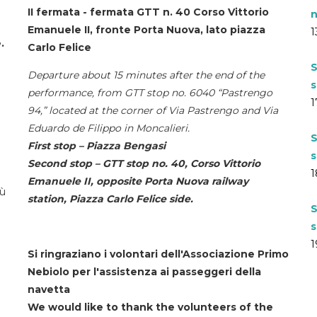
II fermata - fermata GTT n. 40 Corso Vittorio
n
Emanuele II, fronte Porta Nuova, lato piazza
1
.
Carlo Felice
S
Departure about 15 minutes after the end of the
s
performance, from GTT stop no. 6040 “Pastrengo
1
94,” located at the corner of Via Pastrengo and Via
Eduardo de Filippo in Moncalieri.
S
First stop – Piazza Bengasi
s
Second stop – GTT stop no. 40, Corso Vittorio
1
Emanuele II, opposite Porta Nuova railway
iù
station, Piazza Carlo Felice side.
S
s
1
Si ringraziano i volontari dell'Associazione Primo
Nebiolo per l'assistenza ai passeggeri della
navetta
We would like to thank the volunteers of the