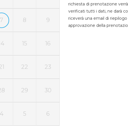
richiesta di prenotazione verrà
verificati tutti i dati, ne darà
riceverà una email di riepilo
7
8
9
approvazione della prenotazio
14
15
16
21
22
23
28
29
30
4
5
6