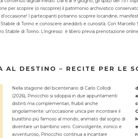
 di contenuti digitali inediti. Dal 6 al 9 giugno, gli spazi del 
one per scoprire (o riscoprire) il patrimonio archivistico conservat
d’occasione! I partecipanti potranno scoprire locandine, manifesti, 
o Stabile di Torino e conoscere aneddoti e curiosità. Con Marcello 
tro Stabile di Torino. L’ingresso è libero previa prenotazione onli
 AL DESTINO – RECITE PER LE 
Nella stagione del bicentenario di Carlo Collodi
d
(2026), Pinocchio si sdoppia in due appuntamenti
a
distinti ma complementari, fruibili anche
c
singolarmente: un’occasione unica per incontrare il
C
burattino più famoso al mondo, animato dal sogno di
M
diventare un bambino vero. Coinvolgente, ironico e
e
avventuroso, Pinocchio continua a incantare
r