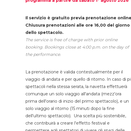
programma a partire da sabato 1° agosto 2026
Il servizio è gratuito previa prenotazione online
Chiusura prenotazioni alle ore 16,00 del giorno
dello spettacolo.
The service is free of charge with prior online
booking. Bookings close at 4:00 p.m. on the day of
the performance.
La prenotazione è valida contestualmente per il
viaggio di andata e per quello di ritorno. In caso di p
spettacoli nella stessa serata, la navetta effettuerà
comunque un solo viaggio all'andata (mezz'ora
prima dell'orario di inizio del primo spettacolo), e un
solo viaggio al ritorno (15 minuti dopo la fine
dell'ultimo spettacolo). Una scelta più sostenibile,
che contribuirà a creare l'effetto festival e
permettere agli spettatori di vivere gli spazi delle