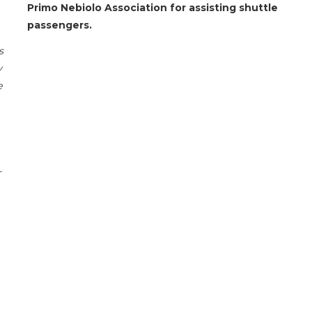
Primo Nebiolo Association for assisting shuttle
passengers.
s
y
e
r