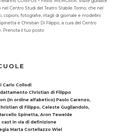
TST ospiteranno CORPUS – FARE MEMORIA. Visite guidate
o nel Centro Studi del Teatro Stabile Torino, che nel
copioni, fotografie, ritagli di giornale e modellini
Spinetta e Christian Di Filippo, a cura del Centro
ne. Prenota il tuo posto
SCUOLE
i Carlo Collodi
dattamento Christian di Filippo
on (in ordine alfabetico) Paolo Carenzo,
hristian di Filippo, Celeste Gugliandolo,
arcello Spinetta, Aron Tewelde
 cast in via di definizione
egia Marta Cortellazzo Wiel