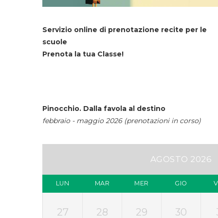
Servizio online di prenotazione recite per le
scuole
Prenota la tua Classe!
Pinocchio. Dalla favola al destino
febbraio - maggio 2026 (prenotazioni in corso)
AGOSTO 2026
LUN
MAR
MER
GIO
27
28
29
30