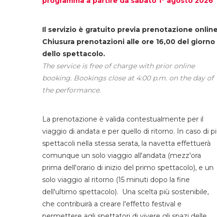
programma a partire da sabato 1° agosto 2026
Il servizio è gratuito previa prenotazione online
Chiusura prenotazioni alle ore 16,00 del giorno
dello spettacolo.
The service is free of charge with prior online
booking. Bookings close at 4:00 p.m. on the day of
the performance.
La prenotazione è valida contestualmente per il
viaggio di andata e per quello di ritorno. In caso di p
spettacoli nella stessa serata, la navetta effettuerà
comunque un solo viaggio all'andata (mezz'ora
prima dell'orario di inizio del primo spettacolo), e un
solo viaggio al ritorno (15 minuti dopo la fine
dell'ultimo spettacolo). Una scelta più sostenibile,
che contribuirà a creare l'effetto festival e
permettere agli spettatori di vivere gli spazi delle