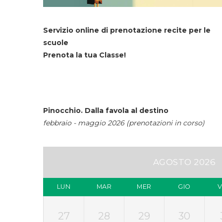
Servizio online di prenotazione recite per le
scuole
Prenota la tua Classe!
Pinocchio. Dalla favola al destino
febbraio - maggio 2026 (prenotazioni in corso)
AGOSTO 2026
LUN
MAR
MER
GIO
27
28
29
30