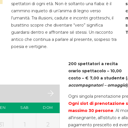
spettatori di ogni età. Non è soltanto una fiaba: è il
s
cammino inquieto di un’anima di legno verso
c
l’umanità. Tra illusioni, cadute e incontri grotteschi, il
m
burattino scopre che diventare “vero” significa
s
guardarsi dentro e affrontare sé stessi. Un racconto
T
antico che continua a parlare al presente, sospeso tra
poesia e vertigine.
200 spettatori a recita
orario spettacolo – 10,00
costo – € 7,00 a studente
(
accompagnatori – omaggio
)
Ogni singola prenotazione pre
Ogni slot di prenotazione s
VEN
SAB
DOM
massimo 30
persone
. Al mo
all'insegnante, all'istituto e a
31
1
2
pagamento prescelto ed eventua