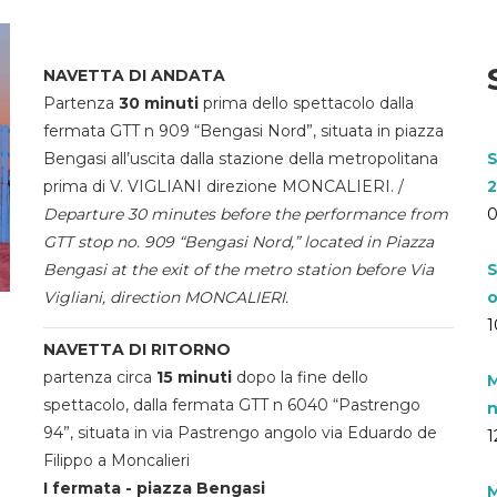
NAVETTA DI ANDATA
Partenza
30 minuti
prima dello spettacolo dalla
fermata GTT n 909 “Bengasi Nord”, situata in piazza
Bengasi all’uscita dalla stazione della metropolitana
S
prima di V. VIGLIANI direzione MONCALIERI. /
2
Departure 30 minutes before the performance from
0
GTT stop no. 909 “Bengasi Nord,” located in Piazza
Bengasi at the exit of the metro station before Via
S
Vigliani, direction MONCALIERI.
o
1
NAVETTA DI RITORNO
partenza circa
15 minuti
dopo la fine dello
M
spettacolo, dalla fermata GTT n 6040 “Pastrengo
n
94”, situata in via Pastrengo angolo via Eduardo de
1
Filippo a Moncalieri
I fermata - piazza Bengasi
M