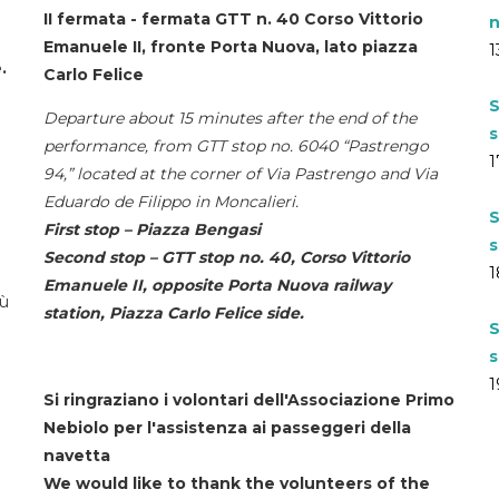
II fermata - fermata GTT n. 40 Corso Vittorio
n
Emanuele II, fronte Porta Nuova, lato piazza
1
.
Carlo Felice
S
Departure about 15 minutes after the end of the
s
performance, from GTT stop no. 6040 “Pastrengo
1
94,” located at the corner of Via Pastrengo and Via
Eduardo de Filippo in Moncalieri.
S
First stop – Piazza Bengasi
s
Second stop – GTT stop no. 40, Corso Vittorio
1
Emanuele II, opposite Porta Nuova railway
iù
station, Piazza Carlo Felice side.
S
s
1
Si ringraziano i volontari dell'Associazione Primo
Nebiolo per l'assistenza ai passeggeri della
navetta
We would like to thank the volunteers of the