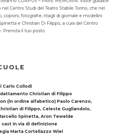
TST ospiteranno CORPUS – FARE MEMORIA. Visite guidate
o nel Centro Studi del Teatro Stabile Torino, che nel
copioni, fotografie, ritagli di giornale e modellini
Spinetta e Christian Di Filippo, a cura del Centro
ne. Prenota il tuo posto
SCUOLE
i Carlo Collodi
dattamento Christian di Filippo
on (in ordine alfabetico) Paolo Carenzo,
hristian di Filippo, Celeste Gugliandolo,
arcello Spinetta, Aron Tewelde
 cast in via di definizione
egia Marta Cortellazzo Wiel