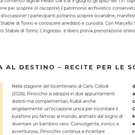
 di contenuti digitali inediti. Dal 6 al 9 giugno, gli spazi del 
one per scoprire (o riscoprire) il patrimonio archivistico conservat
d’occasione! I partecipanti potranno scoprire locandine, manifesti, 
o Stabile di Torino e conoscere aneddoti e curiosità. Con Marcello 
tro Stabile di Torino. L’ingresso è libero previa prenotazione onli
 AL DESTINO – RECITE PER LE 
Nella stagione del bicentenario di Carlo Collodi
d
(2026), Pinocchio si sdoppia in due appuntamenti
a
distinti ma complementari, fruibili anche
c
singolarmente: un’occasione unica per incontrare il
C
burattino più famoso al mondo, animato dal sogno di
M
diventare un bambino vero. Coinvolgente, ironico e
e
avventuroso, Pinocchio continua a incantare
r