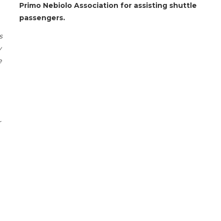
Primo Nebiolo Association for assisting shuttle
passengers.
s
y
e
r