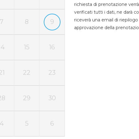
richiesta di prenotazione verrà
verificati tutti i dati, ne darà
riceverà una email di riepilo
7
8
9
approvazione della prenotazio
14
15
16
21
22
23
28
29
30
4
5
6