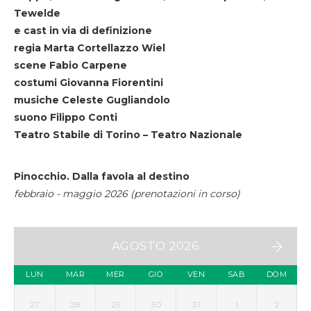
Tewelde
e cast in via di definizione
regia Marta Cortellazzo Wiel
scene Fabio Carpene
costumi Giovanna Fiorentini
musiche Celeste Gugliandolo
suono Filippo Conti
Teatro Stabile di Torino – Teatro Nazionale
Pinocchio. Dalla favola al destino
febbraio - maggio 2026 (prenotazioni in corso)
AGOSTO 2026
LUN
MAR
MER
GIO
VEN
SAB
DOM
27
28
29
30
31
1
2