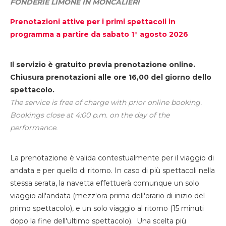
FONDERIE LIMONE IN MONCALIERI
Prenotazioni attive per i primi spettacoli in
programma a partire da sabato 1° agosto 2026
Il servizio è gratuito previa prenotazione online.
Chiusura prenotazioni alle ore 16,00 del giorno dello
spettacolo.
The service is free of charge with prior online booking.
Bookings close at 4:00 p.m. on the day of the
performance.
La prenotazione è valida contestualmente per il viaggio di
andata e per quello di ritorno. In caso di più spettacoli nella
stessa serata, la navetta effettuerà comunque un solo
viaggio all'andata (mezz'ora prima dell'orario di inizio del
primo spettacolo), e un solo viaggio al ritorno (15 minuti
dopo la fine dell'ultimo spettacolo). Una scelta più