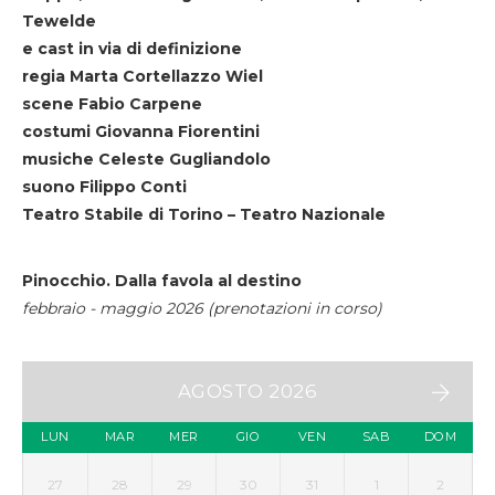
Tewelde
e cast in via di definizione
regia Marta Cortellazzo Wiel
scene Fabio Carpene
costumi Giovanna Fiorentini
musiche Celeste Gugliandolo
suono Filippo Conti
Teatro Stabile di Torino – Teatro Nazionale
Pinocchio. Dalla favola al destino
febbraio - maggio 2026 (prenotazioni in corso)
AGOSTO 2026
LUN
MAR
MER
GIO
VEN
SAB
DOM
27
28
29
30
31
1
2