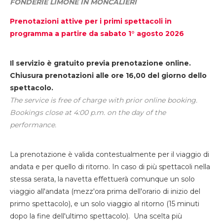
FONDERIE LIMONE IN MONCALIERI
Prenotazioni attive per i primi spettacoli in
programma a partire da sabato 1° agosto 2026
Il servizio è gratuito previa prenotazione online.
Chiusura prenotazioni alle ore 16,00 del giorno dello
spettacolo.
The service is free of charge with prior online booking.
Bookings close at 4:00 p.m. on the day of the
performance.
La prenotazione è valida contestualmente per il viaggio di
andata e per quello di ritorno. In caso di più spettacoli nella
stessa serata, la navetta effettuerà comunque un solo
viaggio all'andata (mezz'ora prima dell'orario di inizio del
primo spettacolo), e un solo viaggio al ritorno (15 minuti
dopo la fine dell'ultimo spettacolo). Una scelta più