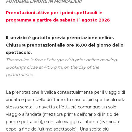
FONDERIE LIMONE IN MONCALIERI
Prenotazioni attive per i primi spettacoli in
programma a partire da sabato 1° agosto 2026
Il servizio è gratuito previa prenotazione online.
Chiusura prenotazioni alle ore 16,00 del giorno dello
spettacolo.
The service is free of charge with prior online booking.
Bookings close at 4:00 p.m. on the day of the
performance.
La prenotazione è valida contestualmente per il viaggio di
andata e per quello di ritorno. In caso di più spettacoli nella
stessa serata, la navetta effettuerà comunque un solo
viaggio all'andata (mezz'ora prima dell'orario di inizio del
primo spettacolo), e un solo viaggio al ritorno (15 minuti
dopo la fine dell'ultimo spettacolo). Una scelta più