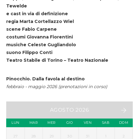
Tewelde
e cast in via di definizione
regia Marta Cortellazzo Wiel
scene Fabio Carpene
costumi Giovanna Fiorentini
musiche Celeste Gugliandolo
suono Filippo Conti
Teatro Stabile di Torino – Teatro Nazionale
Pinocchio. Dalla favola al destino
febbraio - maggio 2026 (prenotazioni in corso)
AGOSTO 2026
LUN
MAR
MER
GIO
VEN
SAB
DOM
27
28
29
30
31
1
2