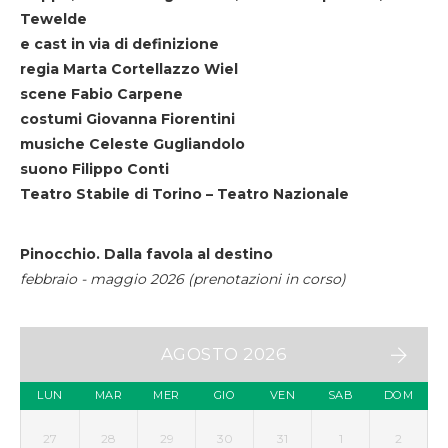
Tewelde
e cast in via di definizione
regia Marta Cortellazzo Wiel
scene Fabio Carpene
costumi Giovanna Fiorentini
musiche Celeste Gugliandolo
suono Filippo Conti
Teatro Stabile di Torino – Teatro Nazionale
Pinocchio. Dalla favola al destino
febbraio - maggio 2026 (prenotazioni in corso)
AGOSTO 2026
LUN
MAR
MER
GIO
VEN
SAB
DOM
27
28
29
30
31
1
2