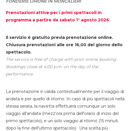
FONDERIE LIMONE IN MONCALIERI
Prenotazioni attive per i primi spettacoli in
programma a partire da sabato 1° agosto 2026
Il servizio è gratuito previa prenotazione online.
Chiusura prenotazioni alle ore 16,00 del giorno dello
spettacolo.
The service is free of charge with prior online booking.
Bookings close at 4:00 p.m. on the day of the
performance.
La prenotazione è valida contestualmente per il viaggio di
andata e per quello di ritorno. In caso di più spettacoli nella
stessa serata, la navetta effettuerà comunque un solo
viaggio all'andata (mezz'ora prima dell'orario di inizio del
primo spettacolo), e un solo viaggio al ritorno (15 minuti
dopo la fine dell'ultimo spettacolo). Una scelta più